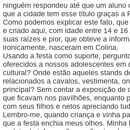
ninguém
respondeu
até
que
um
aluno
que
a
cidade
tem
esse
título
graças
a
Como
podemos
explicar
este
fato
,
que
e
criado
aqui
, com
idade
entre
14 e 16
suas
raízes
e
pior
,
que
obteve
a
infor
ironicamente
,
nasceram
em
Colina
.
Usando a festa
como
suporte, pergunto
oferecidos a nossos adolescentes em
cultural? Onde estão aqueles stands de
relacionados a cavalos, vestimenta,
on
principal? Sem contar a exposição de 
que
ficavam nos pavilhões, enquanto
p
com seus filhos e netos apreciando tu
Lembro-me, quando criança e vinha pas
que a festa enchia meus olhos. Minha 