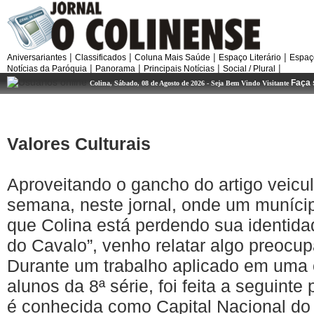
|
|
|
|
Aniversariantes
Classificados
Coluna Mais Saúde
Espaço Literário
Espaç
|
|
|
|
Notícias da Paróquia
Panorama
Principais Notícias
Social / Plural
Faça 
Colina, Sábado, 08 de Agosto de 2026 - Seja Bem Vindo Visitante
Valores
Culturais
Aproveitando
o
gancho
do
artigo
veicu
semana
,
neste
jornal
,
onde
um
muníci
que
Colina
está
perdendo
sua
identida
do
Cavalo”
,
venho
relatar
algo
preocup
Durante
um
trabalho
aplicado
em
uma
alunos
da
8ª
série
,
foi
feita
a
seguinte
é
conhecida
como
Capital
Nacional
d