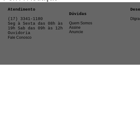
Atendimento
Des
Dúvidas
(17) 3341-1180
DIgra
Quem Somos
Seg à Sexta das 08h às
Assine
19h Sab das 09h às 12h
Anuncie
Ouvidoria
Fale Conosco