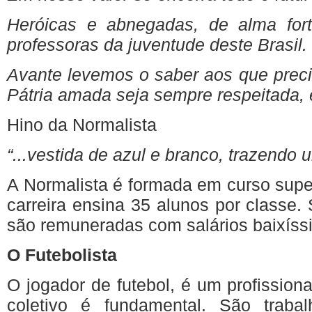
Heróicas
e
abnegadas
, de alma fo
professoras
da
juventude
deste
Brasil
.
Avante
levemos
o saber
aos
que
prec
Pátria
amada
seja
sempre
respeitada
,
Hino
da
Normalista
“...vestida de
azul
e
branco
,
trazendo
A
Normalista
é
formada
em
curso
supe
carreira
ensina
35
alunos
por
classe
.
são
remuneradas
com
salários
baixís
O
Futebolista
O
jogador
de
futebol
,
é
um
profissiona
coletivo
é
fundamental.
São
traba