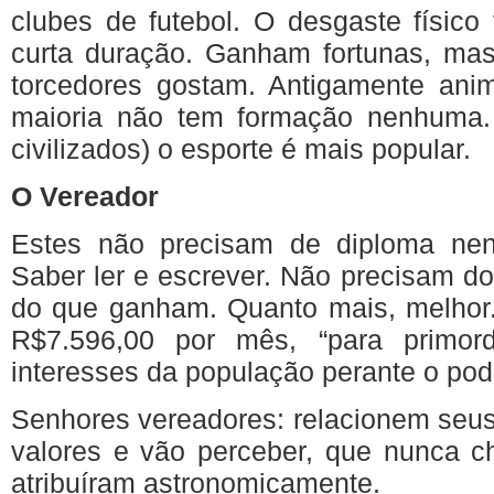
clubes
de
futebol
. O
desgaste
físico
curta
duração
.
Ganham
fortunas
,
ma
torcedores
gostam
.
Antigamente
ani
maioria
não
tem
formação
nenhuma
civilizados
) o
esporte
é
mais
popular.
O
Vereador
Estes
não
precisam
de diploma
ne
Saber
ler
e
escrever
.
Não
precisam
d
do
que
ganham
.
Quanto
mais
,
melhor
R$7.596,00
por
mês
,
“para
primor
interesses
da
população
perante
o
pod
Senhores
vereadores
:
relacionem
seu
valores
e
vão
perceber
,
que
nunca
c
atribuíram
astronomicamente
.