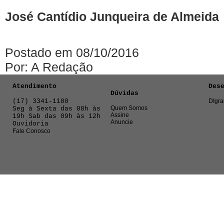
José
Cantídio
Junqueira
de
Almeida
Postado em 08/10/2016
Por: A Redação
Atendimento
Des
Dúvidas
(17) 3341-1180
DIgra
Quem Somos
Seg à Sexta das 08h às
Assine
19h Sab das 09h às 12h
Anuncie
Ouvidoria
Fale Conosco