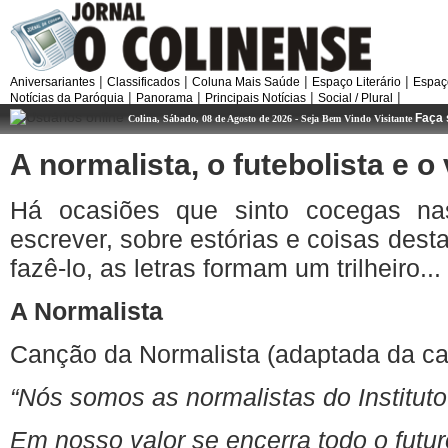
|
|
|
|
Aniversariantes
Classificados
Coluna Mais Saúde
Espaço Literário
Espaç
|
|
|
|
Notícias da Paróquia
Panorama
Principais Notícias
Social / Plural
Faça 
Colina, Sábado, 08 de Agosto de 2026 - Seja Bem Vindo Visitante
A
normalista
, o
futebolista
e o
Há
ocasiões
que
sinto
cocegas
na
escrever
,
sobre
estórias
e
coisas
dest
fazê-lo
, as
letras
formam
um
trilheiro
...
A
Normalista
Canção
da
Normalista
(
adaptada
da
c
“Nós
somos
as
normalistas
do
Instituto
Em
nosso
valor se
encerra
todo
o
futu