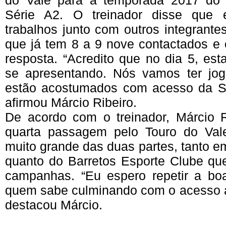
do Vale
para
a
temporada
2017 d
Série
A2
. O
treinador
disse
que
trabalhos
junto
com
outros
integrante
que
já
tem
8 a 9
nove
contactados
e
resposta
.
“Acredito
que
no
dia
5,
est
se
apresentando
.
Nós
vamos
ter
jo
estão
acostumados
com
acesso
da
S
afirmou
Márcio
Ribeiro
.
De
acordo
com o
treinador
,
Márcio
quarta
passagem
pelo
Touro
do Val
muito
grande
das
duas
partes
,
tanto
e
quanto
do
Barretos
Esporte
Clube
qu
campanhas
.
“Eu
espero
repetir
a bo
quem
sabe
culminando
com o
acesso
destacou
Márcio
.