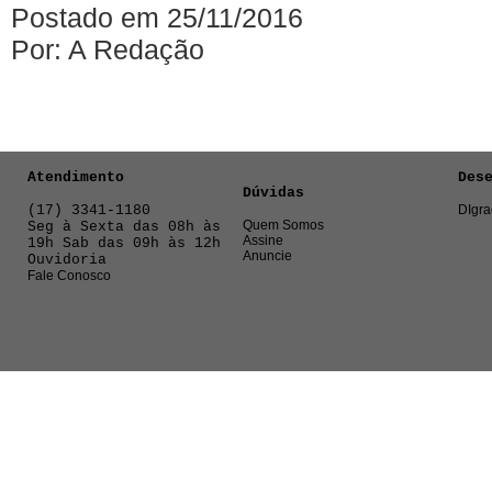
Postado em 25/11/2016
Por: A Redação
Atendimento
Des
Dúvidas
(17) 3341-1180
DIgra
Quem Somos
Seg à Sexta das 08h às
Assine
19h Sab das 09h às 12h
Anuncie
Ouvidoria
Fale Conosco