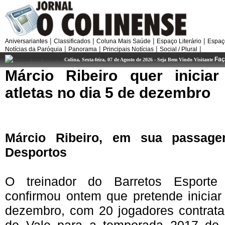
|
|
|
|
Aniversariantes
Classificados
Coluna Mais Saúde
Espaço Literário
Espaç
|
|
|
|
Notícias da Paróquia
Panorama
Principais Notícias
Social / Plural
Faç
Colina, Sexta-feira, 07 de Agosto de 2026 - Seja Bem Vindo Visitante
Márcio
Ribeiro
quer
iniciar
atletas
no
dia
5 de
dezembro
Márcio
Ribeiro
, em
sua
passag
Desportos
O
treinador
do
Barretos
Esporte
confirmou
ontem
que
pretende
iniciar
dezembro
, com 20
jogadores
contrat