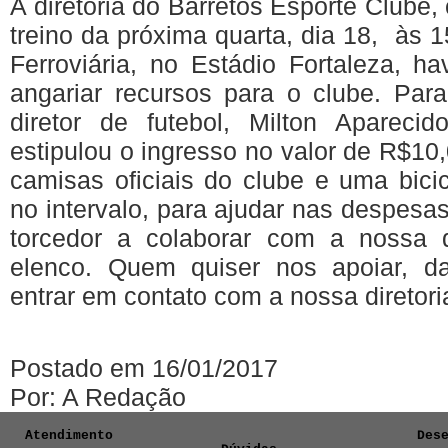
A
diretoria
do
Barretos
Esporte
Clube
,
treino
da
próxima
quarta
,
dia
18,
às
1
Ferroviária
, no
Estádio
Fortaleza
,
ha
angariar
recursos
para
o
clube
. Par
diretor
de
futebol
, Milton
Aparecid
estipulou
o
ingresso
no valor de R$10
camisas
oficiais
do
clube
e
uma
bici
no
intervalo
,
para
ajudar
nas
despesa
torcedor
a
colaborar
com a
nossa
elenco
.
Quem
quiser
nos
apoiar
,
d
entrar
em
contato
com a
nossa
diretori
Postado em 16/01/2017
Por: A Redação
Atendimento
Des