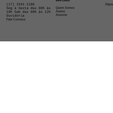
Dúvidas
(17) 3341-1180
DIgra
Quem Somos
Seg à Sexta das 08h às
Assine
19h Sab das 09h às 12h
Anuncie
Ouvidoria
Fale Conosco