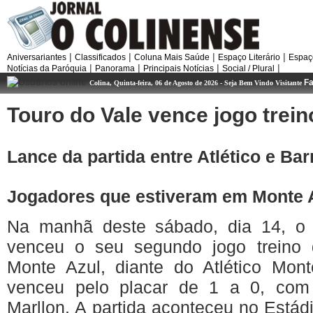
|
|
|
|
Aniversariantes
Classificados
Coluna Mais Saúde
Espaço Literário
Espaç
|
|
|
|
Notícias da Paróquia
Panorama
Principais Notícias
Social / Plural
Fa
Colina, Quinta-feira, 06 de Agosto de 2026 - Seja Bem Vindo Visitante
Touro
do Vale
vence
jogo
trein
Lance
da
partida
entre
Atlético
e
Bar
Jogadores
que
estiveram
em Monte
Na
manhã
deste
sábado
,
dia
14, 
venceu
o
seu
segundo
jogo
treino
Monte
Azul
,
diante
do
Atlético
Mon
venceu
pelo
placar
de 1 a 0, co
Marllon
. A
partida
aconteceu
no
Estád