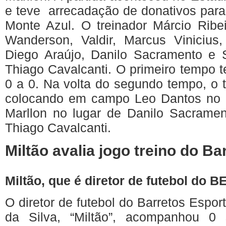
e
teve
arrecadação
de
donativos
para
Monte
Azul
. O
treinador
Márcio
Ribe
Wanderson
,
Valdir
, Marcus
Vinicius
Diego
Araújo
,
Danilo
Sacramento e S
Thiago
Cavalcanti
. O
primeiro
tempo
t
0 a 0.
Na
volta
do
segundo
tempo, o
colocando
em
campo
Leo
Dantos
no
Marllon
no
lugar
de
Danilo
Sacramen
Thiago
Cavalcanti
.
Miltão
avalia
jogo
treino
do
Bar
Miltão
,
que
é
diretor
de
futebol
do
B
O
diretor
de
futebol
do
Barretos
Espor
da
Silva,
“Miltão”
,
acompanhou
0