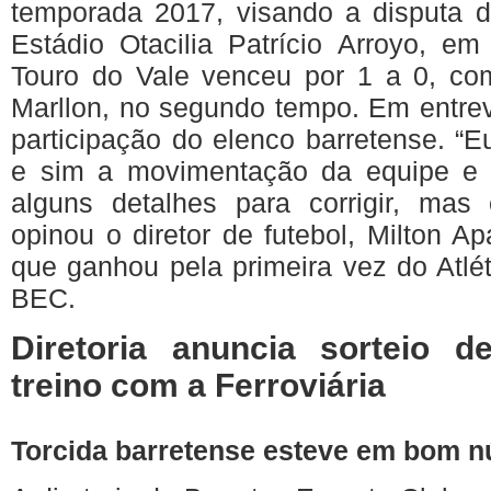
temporada
2017,
visando
a
disputa
d
Estádio
Otacilia
Patrício
Arroyo, em
Touro
do Vale
venceu
por
1 a 0, c
Marllon
, no
segundo
tempo. Em
entre
participação
do
elenco
barretense
.
“E
e
sim
a
movimentação
da
equipe
e
alguns
detalhes
para
corrigir
,
mas
opinou
o
diretor
de
futebol
, Milton
Ap
que
ganhou
pela
primeira
vez
do
Atlé
BEC
.
Diretoria
anuncia
sorteio
d
treino
com a
Ferroviária
Torcida
barretense
esteve
em
bom
n