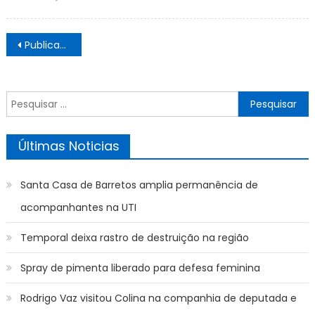
on
Navegação
Publicações mais antigas
por
posts
Pesquisar
por:
Últimas Noticias
Santa Casa de Barretos amplia permanência de
acompanhantes na UTI
Temporal deixa rastro de destruição na região
Spray de pimenta liberado para defesa feminina
Rodrigo Vaz visitou Colina na companhia de deputada e