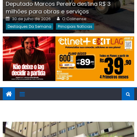
Deputado Marcos Pereira destina R$ 3
milhões para obras e serviços
Posted
Author
30 de julho de 2026
O Colinense
on
Destaques Da Semana
Principais Notícias