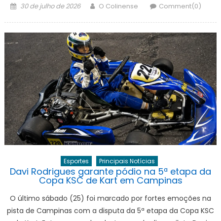
Posted
Author
30 de julho de 2026
O Colinense
Comment(0)
on
Esportes
Principais Notícias
Davi Rodrigues garante pódio na 5ª etapa da
Copa KSC de Kart em Campinas
O último sábado (25) foi marcado por fortes emoções na
pista de Campinas com a disputa da 5ª etapa da Copa KSC