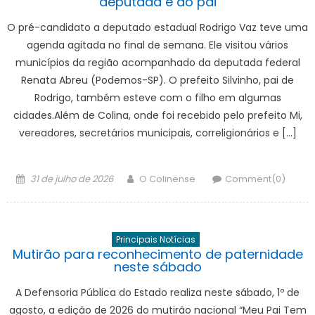
deputada e do pai
O pré-candidato a deputado estadual Rodrigo Vaz teve uma
agenda agitada no final de semana. Ele visitou vários
municípios da região acompanhado da deputada federal
Renata Abreu (Podemos-SP). O prefeito Silvinho, pai de
Rodrigo, também esteve com o filho em algumas
cidades.Além de Colina, onde foi recebido pelo prefeito Mi,
vereadores, secretários municipais, correligionários e […]
Posted
Author
31 de julho de 2026
O Colinense
Comment(0)
on
Principais Notícias
Mutirão para reconhecimento de paternidade
neste sábado
A Defensoria Pública do Estado realiza neste sábado, 1º de
agosto, a edição de 2026 do mutirão nacional “Meu Pai Tem