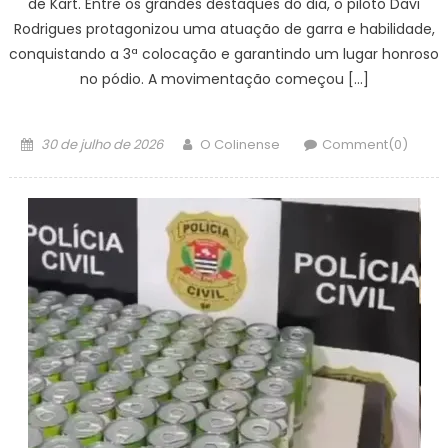
de Kart. Entre os grandes destaques do dia, o piloto Davi
Rodrigues protagonizou uma atuação de garra e habilidade,
conquistando a 3ª colocação e garantindo um lugar honroso
no pódio. A movimentação começou […]
Posted
Author
30 de julho de 2026
O Colinense
Comment(0)
on