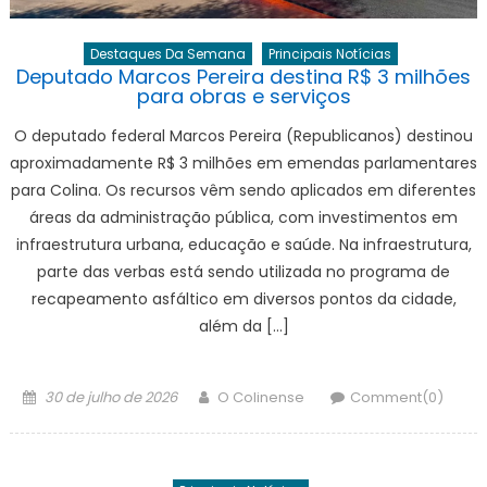
Destaques Da Semana
Principais Notícias
Deputado Marcos Pereira destina R$ 3 milhões
para obras e serviços
O deputado federal Marcos Pereira (Republicanos) destinou
aproximadamente R$ 3 milhões em emendas parlamentares
para Colina. Os recursos vêm sendo aplicados em diferentes
áreas da administração pública, com investimentos em
infraestrutura urbana, educação e saúde. Na infraestrutura,
parte das verbas está sendo utilizada no programa de
recapeamento asfáltico em diversos pontos da cidade,
além da […]
Posted
Author
30 de julho de 2026
O Colinense
Comment(0)
on