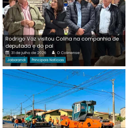
Rodrigo Vaz visitou Colina na companhia de
deputada e do pai
Posted
Author
31 de julho de 2026
O Colinense
on
Jaborandi
Principais Notícias