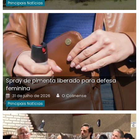
Principais Notícias
Spray de pimenta liberado para defesa
feminina
Posted
Author
31 de julho de 2026
O Colinense
on
Principais Notícias