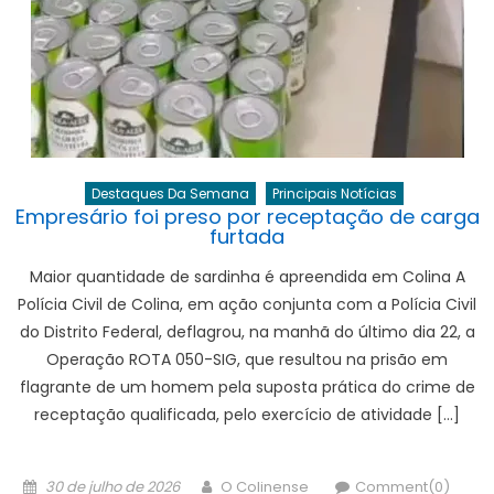
Destaques Da Semana
Principais Notícias
Empresário foi preso por receptação de carga
furtada
Maior quantidade de sardinha é apreendida em Colina A
Polícia Civil de Colina, em ação conjunta com a Polícia Civil
do Distrito Federal, deflagrou, na manhã do último dia 22, a
Operação ROTA 050-SIG, que resultou na prisão em
flagrante de um homem pela suposta prática do crime de
receptação qualificada, pelo exercício de atividade […]
Posted
Author
30 de julho de 2026
O Colinense
Comment(0)