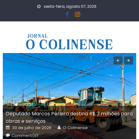
Skip
sexta-feira, agosto 07, 2026
to
content
Deputado Marcos Pereira destina R$ 3 milhões para
obras e serviços
Posted
Author
30 de julho de 2026
O Colinense
on
Comment(0)