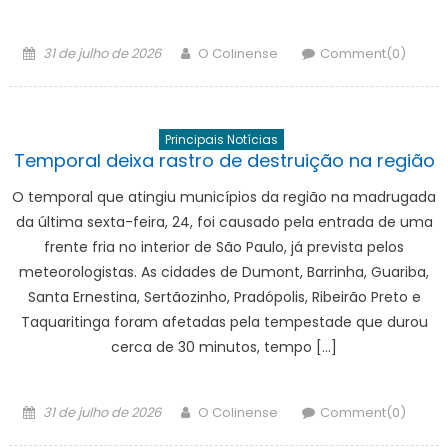
Posted
Author
31 de julho de 2026
O Colinense
Comment(0)
on
Principais Notícias
Temporal deixa rastro de destruição na região
O temporal que atingiu municípios da região na madrugada
da última sexta-feira, 24, foi causado pela entrada de uma
frente fria no interior de São Paulo, já prevista pelos
meteorologistas. As cidades de Dumont, Barrinha, Guariba,
Santa Ernestina, Sertãozinho, Pradópolis, Ribeirão Preto e
Taquaritinga foram afetadas pela tempestade que durou
cerca de 30 minutos, tempo […]
Posted
Author
31 de julho de 2026
O Colinense
Comment(0)
on