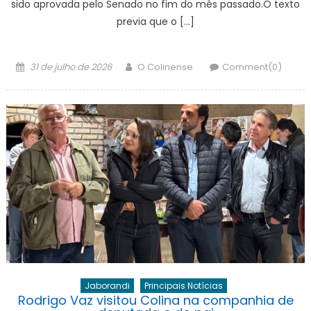
sido aprovada pelo Senado no fim do mês passado.O texto
previa que o […]
Posted
Author
31 de julho de 2026
O Colinense
Comment(0)
on
Jaborandi
Principais Notícias
Rodrigo Vaz visitou Colina na companhia de