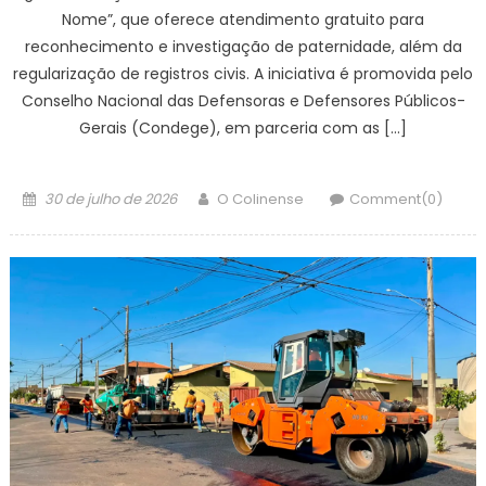
Nome”, que oferece atendimento gratuito para
reconhecimento e investigação de paternidade, além da
regularização de registros civis. A iniciativa é promovida pelo
Conselho Nacional das Defensoras e Defensores Públicos-
Gerais (Condege), em parceria com as […]
Posted
Author
30 de julho de 2026
O Colinense
Comment(0)
on