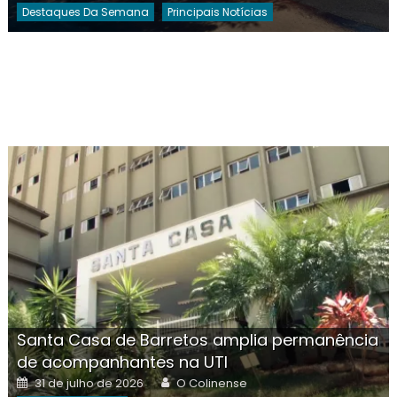
Destaques Da Semana
Principais Notícias
Santa Casa de Barretos amplia permanência
de acompanhantes na UTI
Posted
Author
31 de julho de 2026
O Colinense
on