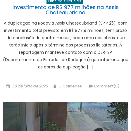
Principais Notícias
Investimento de R$ 977 milhões na Assis
Chateaubriand
A duplicação na Rodovia Assis Chateaubriand (SP 425), com
investimento total previsto em R$ 977,9 milhões, tem prazo
de conclusão de quatro meses, cada uma das obras, que
terão início após o término dos processos licitatórios. A
reportagem manteve contato com o DER-SP
(Departamento de Estradas de Rodagem) que informou que
as obras de duplicação […]
Posted
Author
30 de julho de 2026
O Colinense
Comment(0)
on