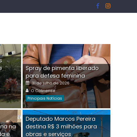
s
e
Spray de pimenta liberado
I
para defesa feminina
Posted
31 de julho de 2026
on
Author
O Colinense
Principais Notícias
ngelo Martins Tristão é
Deputado Marcos Pereira
ina na
destina R$ 3 milhões para
minoso mascarado
Empres
da e
obras e serviços
or
linense
Comment(0)