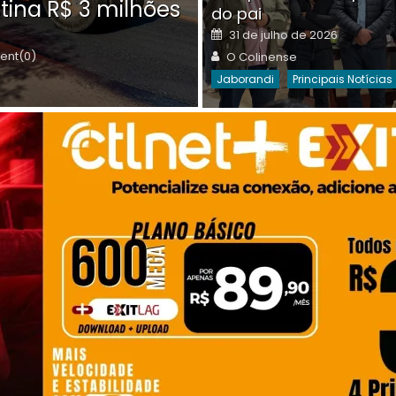
tina R$ 3 milhões
on
do pai
Destaques Da Semana
Princip
Posted
31 de julho de 2026
on
Author
nt(0)
O Colinense
Jaborandi
Principais Notícias