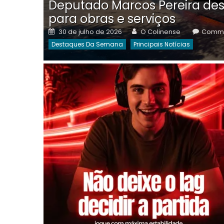
Deputado Marcos Pereira des
para obras e serviços
Posted
Author
30 de julho de 2026
O Colinense
Comme
on
Destaques Da Semana
Principais Notícias