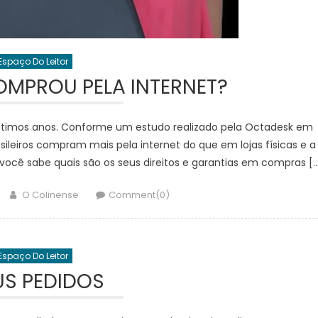
Espaço Do Leitor
MPROU PELA INTERNET?
ltimos anos. Conforme um estudo realizado pela Octadesk em
sileiros compram mais pela internet do que em lojas físicas e a
você sabe quais são os seus direitos e garantias em compras [
Author
O Colinense
Comment(0)
Espaço Do Leitor
S PEDIDOS