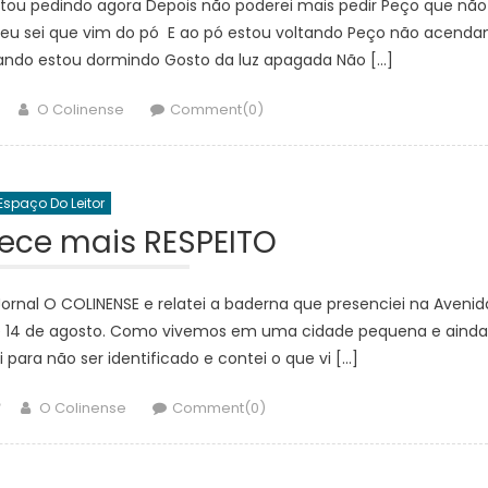
stou pedindo agora Depois não poderei mais pedir Peço que não
eu sei que vim do pó E ao pó estou voltando Peço não acend
ando estou dormindo Gosto da luz apagada Não […]
Author
O Colinense
Comment(0)
Espaço Do Leitor
ece mais RESPEITO
ornal O COLINENSE e relatei a baderna que presenciei na Avenid
 e 14 de agosto. Como vivemos em uma cidade pequena e ainda
para não ser identificado e contei o que vi […]
Author
O Colinense
Comment(0)