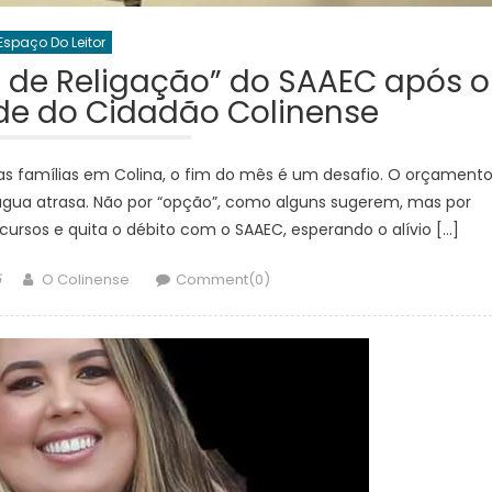
Espaço Do Leitor
a de Religação” do SAAEC após o
ade do Cidadão Colinense
itas famílias em Colina, o fim do mês é um desafio. O orçament
 água atrasa. Não por “opção”, como alguns sugerem, mas por
cursos e quita o débito com o SAAEC, esperando o alívio […]
Author
5
O Colinense
Comment(0)