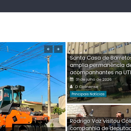
Santa Casa de Barreto
amplia permanência d
acompanhantes na UT
Posted
31 de julho de 2026
on
Author
O Colinense
Principais Notícias
Boutique na Av. Â
Rodrigo Vaz visitou Col
invadida por cri
companhia de deputa
Posted
Auth
30 de julho de 2026
O Co