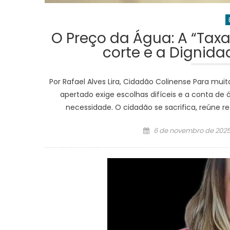
O Preço da Água: A “Tax
corte e a Dignid
Por Rafael Alves Lira, Cidadão Colinense Para mu
apertado exige escolhas difíceis e a conta de
necessidade. O cidadão se sacrifica, reúne re
Posted
6 de novembro de 202
on