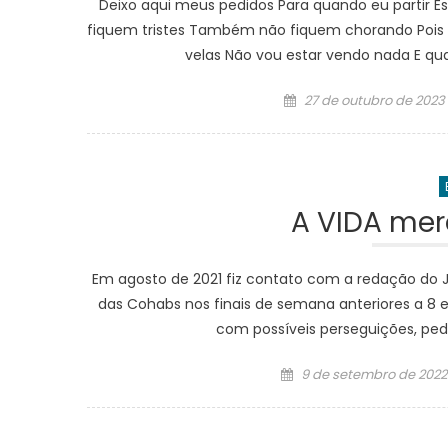
Deixo aqui meus pedidos Para quando eu partir E
fiquem tristes Também não fiquem chorando Pois 
velas Não vou estar vendo nada E qu
Posted
27 de outubro de 2023
on
A VIDA mer
Em agosto de 2021 fiz contato com a redação do J
das Cohabs nos finais de semana anteriores a 8
com possíveis perseguições, pedi 
Posted
9 de setembro de 2022
on