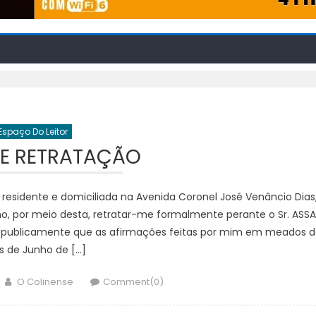
Espaço Do Leitor
E RETRATAÇÃO
ar, residente e domiciliada na Avenida Coronel José Venâncio Dias
ho, por meio desta, retratar-me formalmente perante o Sr. ASS
 publicamente que as afirmações feitas por mim em meados d
 de Junho de […]
Author
O Colinense
Comment(0)