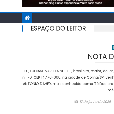
ESPAÇO DO LEITOR
NOTA D
Eu, LUCIANE VARELLA NETTO, brasileira, maior, do l
nº 76, CEP 14770-000, na cidade de Colina/SP, ven
ANTÔNIO DAHER, mais conhecido como Tô.Declaro
mês
Posted
17 de junho de 2026
on