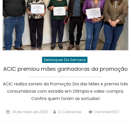
Destaques Da Semana
ACIC premiou mães ganhadoras da promoção
ACIC realiza sorteio da Promoção Dia das Mães e premia três
consumidoras com estadia em Olímpia e vales-compra.
Confira quem foram as sortudas!
Posted
Author
14 de maio de 2026
O Colinense
Comment(0)
on