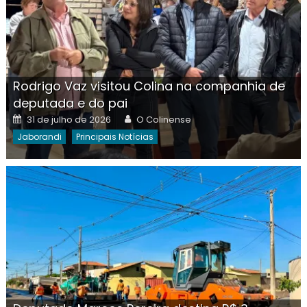
Rodrigo Vaz visitou Colina na companhia de
deputada e do pai
Posted
Author
31 de julho de 2026
O Colinense
on
Jaborandi
Principais Notícias