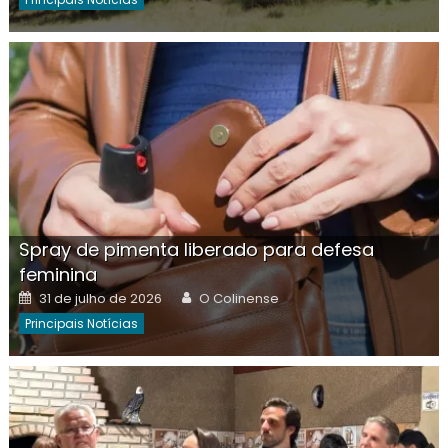
Spray de pimenta liberado para defesa
feminina
Posted
Author
31 de julho de 2026
O Colinense
on
Principais Notícias