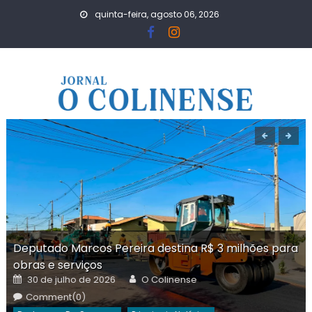
Skip
quinta-feira, agosto 06, 2026
to
content
Deputado Marcos Pereira destina R$ 3 milhões para
obras e serviços
Posted
Author
30 de julho de 2026
O Colinense
on
Comment(0)