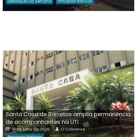
Destaques Da Semana
Principais Notícias
Santa Casa de Barretos amplia permanência
de acompanhantes na UTI
Posted
Author
31 de julho de 2026
O Colinense
on
Principais Notícias