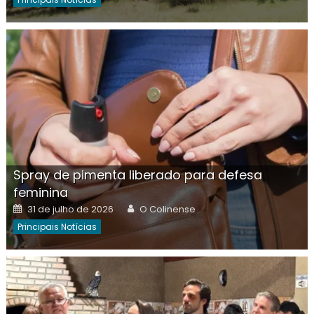
Spray de pimenta liberado para defesa
feminina
Posted
Author
31 de julho de 2026
O Colinense
on
Principais Notícias