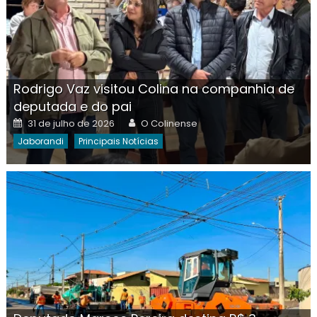
Rodrigo Vaz visitou Colina na companhia de
deputada e do pai
Posted
Author
31 de julho de 2026
O Colinense
on
Jaborandi
Principais Notícias