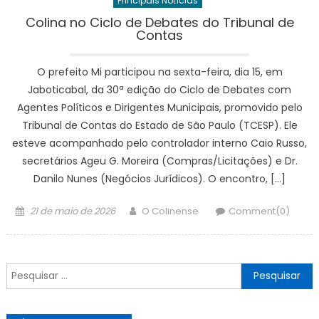
Principais Notícias
Colina no Ciclo de Debates do Tribunal de
Contas
O prefeito Mi participou na sexta-feira, dia 15, em
Jaboticabal, da 30ª edição do Ciclo de Debates com
Agentes Políticos e Dirigentes Municipais, promovido pelo
Tribunal de Contas do Estado de São Paulo (TCESP). Ele
esteve acompanhado pelo controlador interno Caio Russo,
secretários Ageu G. Moreira (Compras/Licitações) e Dr.
Danilo Nunes (Negócios Jurídicos). O encontro, […]
Posted
Author
21 de maio de 2026
O Colinense
Comment(0)
on
Pesquisar
por: