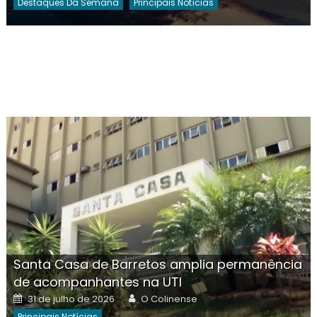
Destaques Da Semana
Principais Notícias
Santa Casa de Barretos amplia permanência
de acompanhantes na UTI
Posted
Author
31 de julho de 2026
O Colinense
on
Principais Notícias