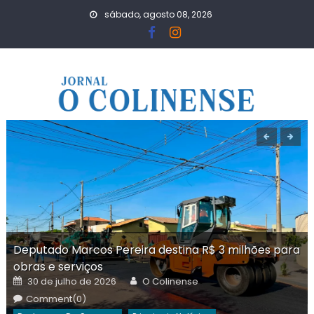
Skip
sábado, agosto 08, 2026
to
content
Deputado Marcos Pereira destina R$ 3 milhões para
obras e serviços
Posted
Author
30 de julho de 2026
O Colinense
on
Comment(0)