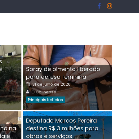
s
e
Spray de pimenta liberado
I
para defesa feminina
Posted
31 de julho de 2026
on
Author
O Colinense
Principais Notícias
ngelo Martins Tristão é
Deputado Marcos Pereira
ina na
destina R$ 3 milhões para
minoso mascarado
Empres
da e
obras e serviços
or
linense
Comment(0)