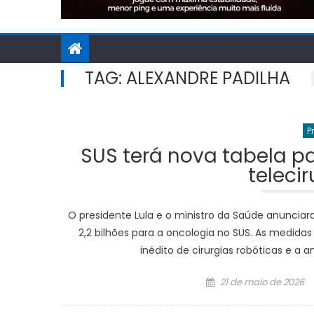
TAG:
ALEXANDRE PADILHA
P
SUS terá nova tabela pa
teleci
O presidente Lula e o ministro da Saúde anunciar
2,2 bilhões para a oncologia no SUS. As medid
inédito de cirurgias robóticas e a
Posted
21 de maio de 2026
on