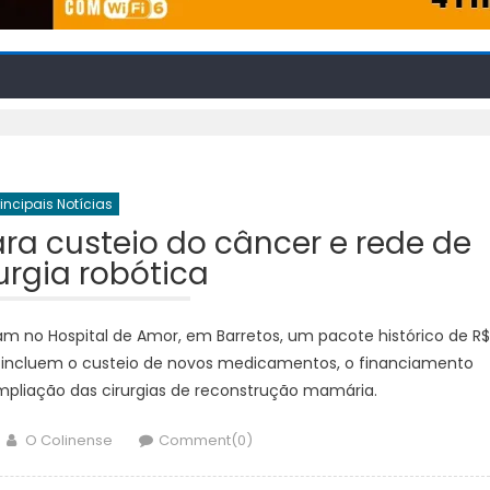
rincipais Notícias
ra custeio do câncer e rede de
rurgia robótica
am no Hospital de Amor, em Barretos, um pacote histórico de R$
as incluem o custeio de novos medicamentos, o financiamento
 ampliação das cirurgias de reconstrução mamária.
Author
O Colinense
Comment(0)