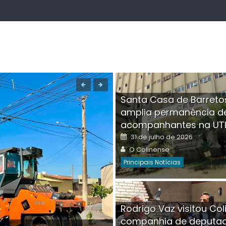
Santa Casa de Barreto
amplia permanência d
acompanhantes na UT
Posted
31 de julho de 2026
on
Author
O Colinense
Principais Notícias
Boutique na Av. Â
Rodrigo Vaz visitou Col
invadida por cri
companhia de deputa
Posted
Auth
30 de julho de 2026
O Co