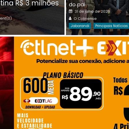
tina R$ 3 milhões
on
do pai
Destaques Da Semana
Princip
Posted
31 de julho de 2026
on
Author
nt(0)
O Colinense
Jaborandi
Principais Notícias