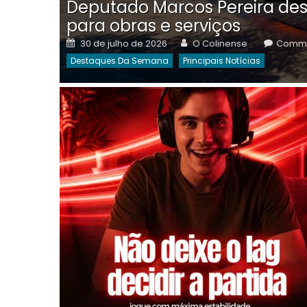
Deputado Marcos Pereira des
para obras e serviços
Posted
Author
30 de julho de 2026
O Colinense
Comme
on
Destaques Da Semana
Principais Notícias