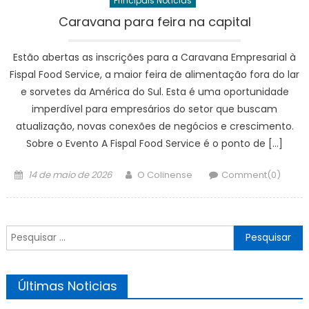
Principais Notícias
Caravana para feira na capital
Estão abertas as inscrições para a Caravana Empresarial à
Fispal Food Service, a maior feira de alimentação fora do lar
e sorvetes da América do Sul. Esta é uma oportunidade
imperdível para empresários do setor que buscam
atualização, novas conexões de negócios e crescimento.
Sobre o Evento A Fispal Food Service é o ponto de […]
Posted
Author
14 de maio de 2026
O Colinense
Comment(0)
on
Pesquisar
por:
Últimas Noticias