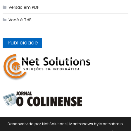
Versão em PDF
Você é TdB
Publicidade
Desenvolvido por Net Solutions
|
Mantranews by
Mantrabrain
.