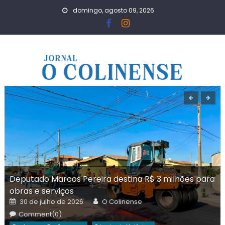
Skip
domingo, agosto 09, 2026
to
content
Deputado Marcos Pereira destina R$ 3 milhões para
obras e serviços
Posted
Author
30 de julho de 2026
O Colinense
on
Comment(0)