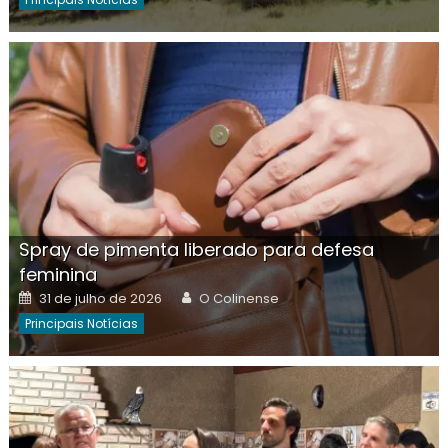
Spray de pimenta liberado para defesa
feminina
Posted
Author
31 de julho de 2026
O Colinense
on
Principais Notícias