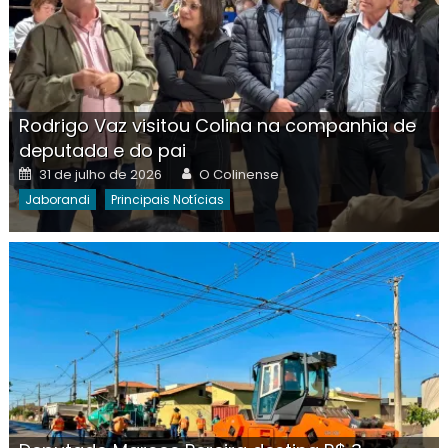
Rodrigo Vaz visitou Colina na companhia de
deputada e do pai
Posted
Author
31 de julho de 2026
O Colinense
on
Jaborandi
Principais Notícias