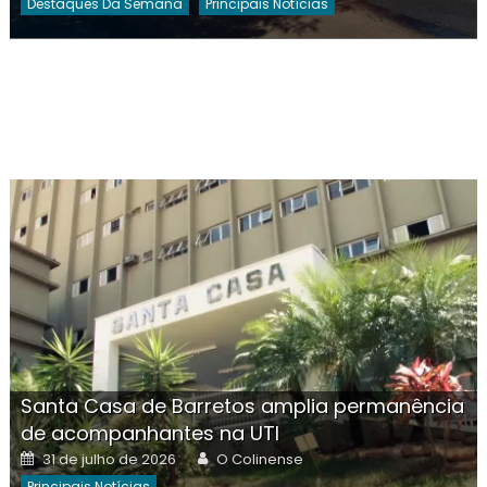
Destaques Da Semana
Principais Notícias
Santa Casa de Barretos amplia permanência
de acompanhantes na UTI
Posted
Author
31 de julho de 2026
O Colinense
on
Principais Notícias