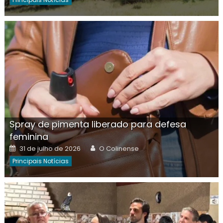
Spray de pimenta liberado para defesa
feminina
Posted
Author
31 de julho de 2026
O Colinense
on
Principais Notícias