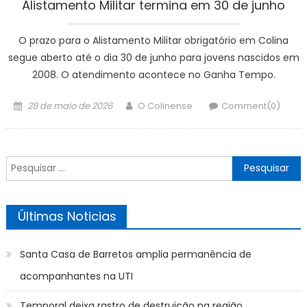
Alistamento Militar termina em 30 de junho
O prazo para o Alistamento Militar obrigatório em Colina
segue aberto até o dia 30 de junho para jovens nascidos em
2008. O atendimento acontece no Ganha Tempo.
Posted
Author
28 de maio de 2026
O Colinense
Comment(0)
on
Pesquisar
por:
Últimas Noticias
Santa Casa de Barretos amplia permanência de
acompanhantes na UTI
Temporal deixa rastro de destruição na região