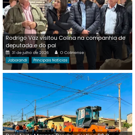
Rodrigo Vaz visitou Colina na companhia de
deputada e do pai
Posted
Author
31 de julho de 2026
O Colinense
on
Jaborandi
Principais Notícias