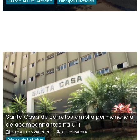
Destaques Da Semana
Principais Notícias
Santa Casa de Barretos amplia permanência
de acompanhantes na UTI
Posted
Author
31 de julho de 2026
O Colinense
on
Principais Notícias