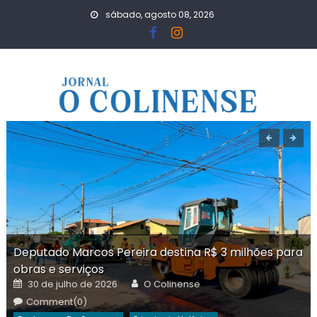
Skip
sábado, agosto 08, 2026
to
content
Deputado Marcos Pereira destina R$ 3 milhões para
obras e serviços
Posted
Author
30 de julho de 2026
O Colinense
on
Comment(0)