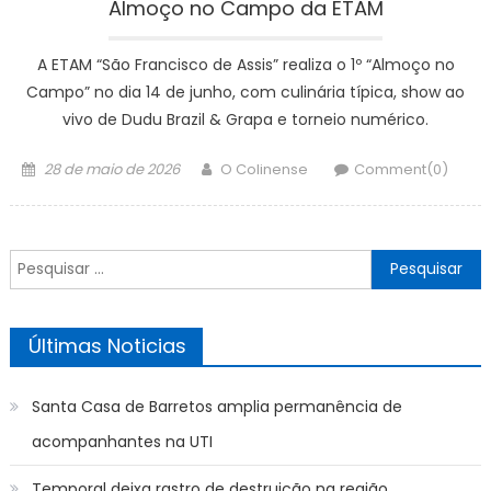
Almoço no Campo da ETAM
A ETAM “São Francisco de Assis” realiza o 1º “Almoço no
Campo” no dia 14 de junho, com culinária típica, show ao
vivo de Dudu Brazil & Grapa e torneio numérico.
Posted
Author
28 de maio de 2026
O Colinense
Comment(0)
on
Pesquisar
por:
Últimas Noticias
Santa Casa de Barretos amplia permanência de
acompanhantes na UTI
Temporal deixa rastro de destruição na região