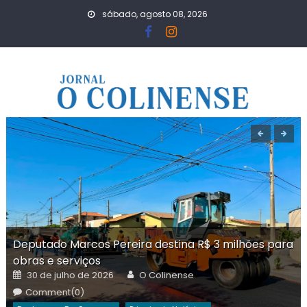
Skip
sábado, agosto 08, 2026
to
content
Deputado Marcos Pereira destina R$ 3 milhões para
obras e serviços
Posted
Author
30 de julho de 2026
O Colinense
on
Comment(0)