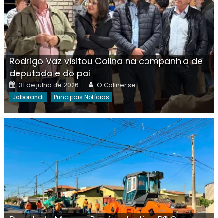
Rodrigo Vaz visitou Colina na companhia de
deputada e do pai
Posted
Author
31 de julho de 2026
O Colinense
on
Jaborandi
Principais Notícias