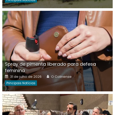
Spray de pimenta liberado para defesa
feminina
Posted
Author
31 de julho de 2026
O Colinense
on
Principais Notícias