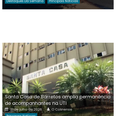
Destaques Da Semana
Principais Notícias
Santa Casa de Barretos amplia permanência
de acompanhantes na UTI
Posted
Author
31 de julho de 2026
O Colinense
on
Principais Notícias