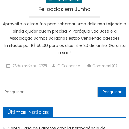
Principais Notícias
Feijoadas em Junho
Aproveite o clima frio para saborear uma deliciosa feijoada e
ainda ajudar quem precisa. A Paróquia São José e a
Associação Somos Solidários estão vendendo adesões
limitadas por R$ 50,00 para os dias 14 e 20 de junho. Garanta
a sua!
Posted
Author
21 de maio de 2026
O Colinense
Comment(0)
on
Pesquisar
por:
Últimas Noticias
Santa Casa de Barretos amplia permanência de