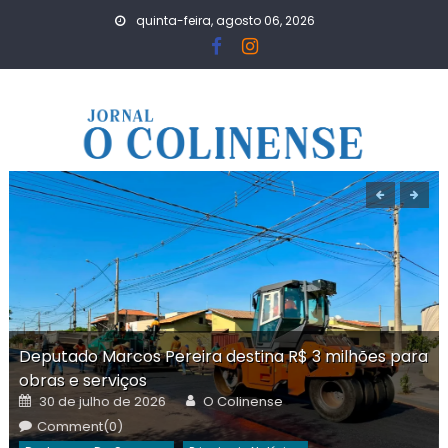
Skip
quinta-feira, agosto 06, 2026
to
content
Deputado Marcos Pereira destina R$ 3 milhões para
obras e serviços
Posted
Author
30 de julho de 2026
O Colinense
on
Comment(0)