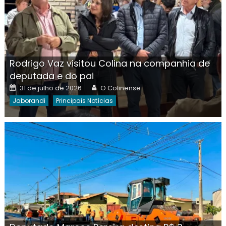
Rodrigo Vaz visitou Colina na companhia de
deputada e do pai
Posted
Author
31 de julho de 2026
O Colinense
on
Jaborandi
Principais Notícias