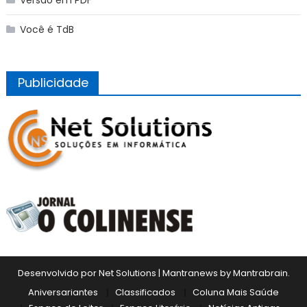
Você é TdB
Publicidade
Desenvolvido por Net Solutions
|
Mantranews by
Mantrabrain
.
Aniversariantes
Classificados
Coluna Mais Saúde