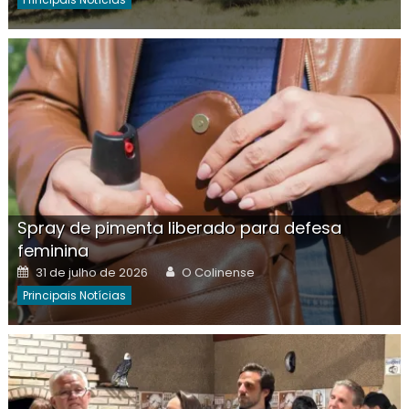
Spray de pimenta liberado para defesa
feminina
Posted
Author
31 de julho de 2026
O Colinense
on
Principais Notícias