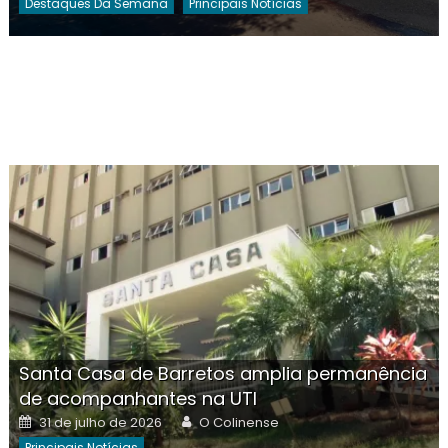
Destaques Da Semana
Principais Notícias
Santa Casa de Barretos amplia permanência
de acompanhantes na UTI
Posted
Author
31 de julho de 2026
O Colinense
on
Principais Notícias