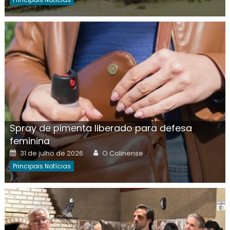
Spray de pimenta liberado para defesa
feminina
Posted
Author
31 de julho de 2026
O Colinense
on
Principais Notícias