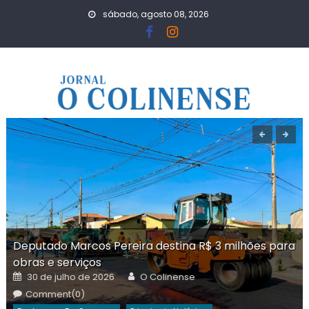
Skip
sábado, agosto 08, 2026
to
content
Deputado Marcos Pereira destina R$ 3 milhões para
obras e serviços
Posted
Author
30 de julho de 2026
O Colinense
on
Comment(0)