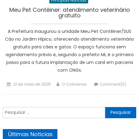
Principais Notícias
Meu Pet Contêiner: atendimento veterinário
gratuito
A Prefeitura inaugurou a unidade Meu Pet Contêiner/SUS
Cão no Jardim Hípico, oferecendo atendimento veterinário
gratuito para cães e gatos. O espaço funciona sem
agendamento prévio e, segundo o prefeito Mi, é o primeiro
passo para a futura implantação de um canil em parceria
com ONGs.
Posted
Author
21 de maio de 2026
O Colinense
Comment(0)
on
Pesquisar
por:
Últimas Noticias