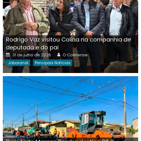
Rodrigo Vaz visitou Colina na companhia de
deputada e do pai
Posted
Author
31 de julho de 2026
O Colinense
on
Jaborandi
Principais Notícias