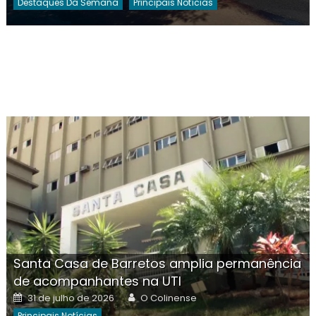
Destaques Da Semana
Principais Notícias
Santa Casa de Barretos amplia permanência
de acompanhantes na UTI
Posted
Author
31 de julho de 2026
O Colinense
on
Principais Notícias