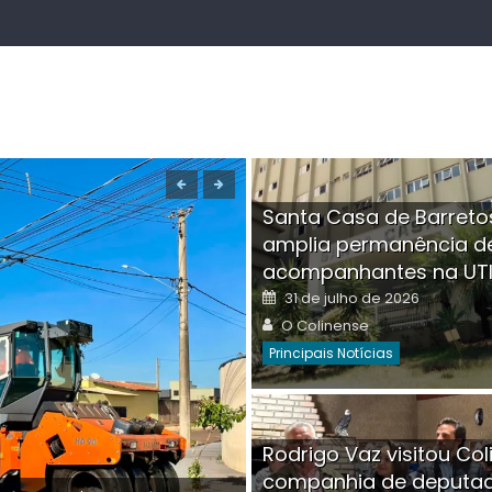
Santa Casa de Barreto
amplia permanência d
acompanhantes na UT
Posted
31 de julho de 2026
on
Author
O Colinense
Principais Notícias
Boutique na Av. Â
Rodrigo Vaz visitou Col
invadida por cri
companhia de deputa
Posted
Auth
30 de julho de 2026
O Co