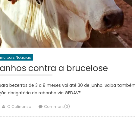
rincipais Notícias
anhos contra a brucelose
para bezerras de 3 a 8 meses vai até 30 de junho. Saiba també
ção obrigatória do rebanho via GEDAVE.
Author
O Colinense
Comment(0)