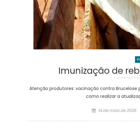
P
Imunização de reb
Atenção produtores: vacinação contra Brucelose 
como realizar a atualiza
Posted
14 de maio de 2026
on