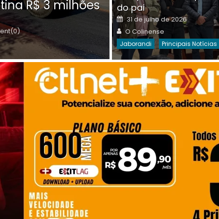
tina R$ 3 milhões
on
do pai
Destaques Da Semana
Princip
Posted
31 de julho de 2026
on
Author
nt(0)
O Colinense
Jaborandi
Principais Notícias