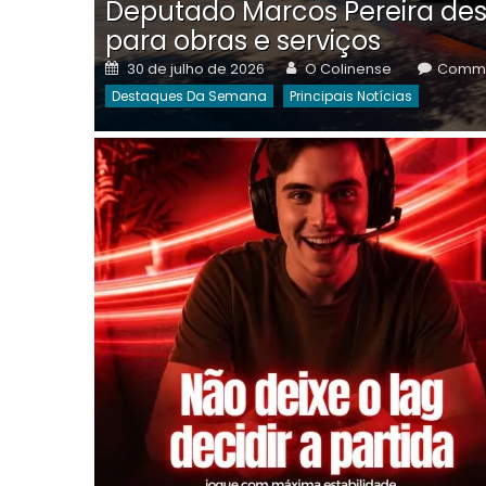
Deputado Marcos Pereira des
para obras e serviços
Posted
Author
30 de julho de 2026
O Colinense
Comme
on
Destaques Da Semana
Principais Notícias