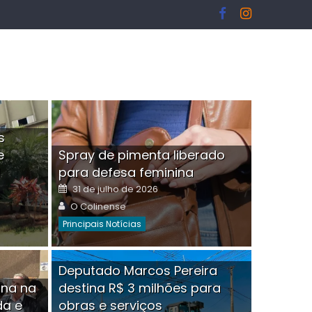
s
e
Spray de pimenta liberado
I
para defesa feminina
Posted
31 de julho de 2026
on
Author
O Colinense
Principais Notícias
ngelo Martins Tristão é
Deputado Marcos Pereira
ina na
destina R$ 3 milhões para
minoso mascarado
Empres
da e
obras e serviços
or
linense
Comment(0)