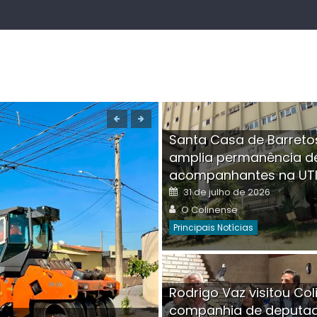
Santa Casa de Barreto
amplia permanência d
acompanhantes na UT
Posted
31 de julho de 2026
on
Author
O Colinense
Principais Notícias
Boutique na Av. Â
Rodrigo Vaz visitou Col
invadida por cri
companhia de deputa
Posted
Auth
30 de julho de 2026
O Co