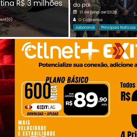
tina R$ 3 milhões
on
do pai
Destaques Da Semana
Princip
Posted
31 de julho de 2026
on
Author
nt(0)
O Colinense
Jaborandi
Principais Notícias