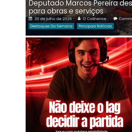
Deputado Marcos Pereira des
para obras e serviços
Posted
Author
30 de julho de 2026
O Colinense
Comme
on
Destaques Da Semana
Principais Notícias