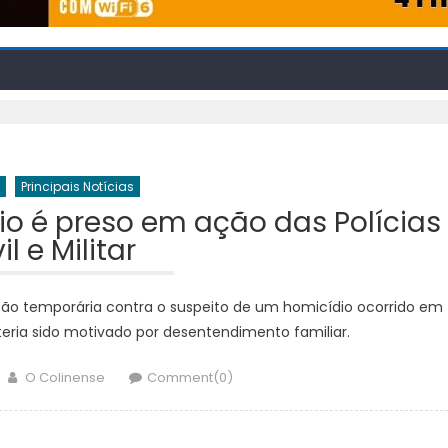
Principais Notícias
io é preso em ação das Polícias
il e Militar
isão temporária contra o suspeito de um homicídio ocorrido em
 teria sido motivado por desentendimento familiar.
Author
O Colinense
Comment(0)