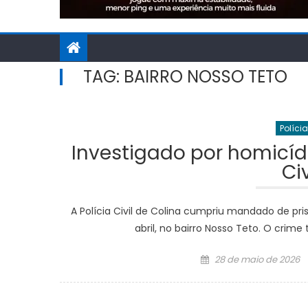
TAG:
BAIRRO NOSSO TETO
Polícia
Investigado por homicíd
Civ
A Polícia Civil de Colina cumpriu mandado de pr
abril, no bairro Nosso Teto. O crime
Posted
28 de maio de 2026
on