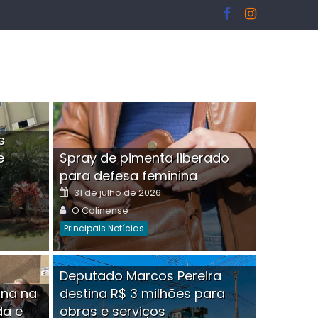
s
e
Spray de pimenta liberado
I
para defesa feminina
Posted
31 de julho de 2026
on
Author
O Colinense
Principais Notícias
ngelo Martins Tristão é
Deputado Marcos Pereira
ina na
destina R$ 3 milhões para
minoso mascarado
Empres
da e
obras e serviços
or
linense
Comment(0)