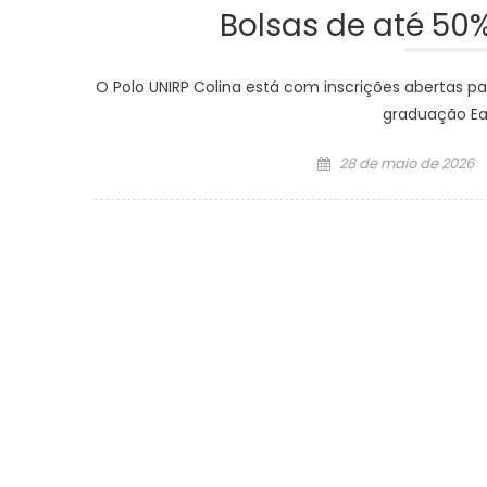
Bolsas de até 50
O Polo UNIRP Colina está com inscrições abertas p
graduação Ea
Posted
28 de maio de 2026
on