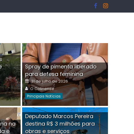
s
e
Spray de pimenta liberado
I
para defesa feminina
Posted
31 de julho de 2026
on
Author
O Colinense
Principais Notícias
ngelo Martins Tristão é
Deputado Marcos Pereira
ina na
destina R$ 3 milhões para
minoso mascarado
Empres
da e
obras e serviços
or
linense
Comment(0)