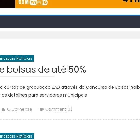
rincipais Notícias
e bolsas de até 50%
ra cursos de graduação EAD através do Concurso de Bolsas. Sai
 os detalhes para servidores municipais.
Author
O Colinense
Comment(0)
rincipais Notícias