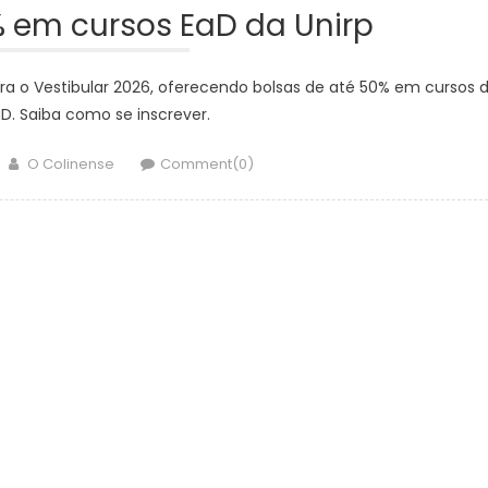
% em cursos EaD da Unirp
ara o Vestibular 2026, oferecendo bolsas de até 50% em cursos 
D. Saiba como se inscrever.
Author
O Colinense
Comment(0)