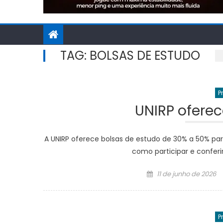
TAG:
BOLSAS DE ESTUDO
P
UNIRP oferec
A UNIRP oferece bolsas de estudo de 30% a 50% pa
como participar e conferir
Posted
11 de junho de 2026
on
P