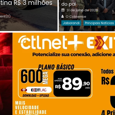
tina R$ 3 milhões
on
do pai
Destaques Da Semana
Princip
Posted
31 de julho de 2026
on
Author
nt(0)
O Colinense
Jaborandi
Principais Notícias