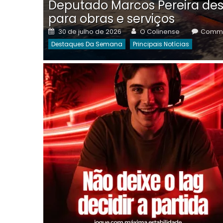
Deputado Marcos Pereira des
para obras e serviços
Posted
Author
30 de julho de 2026
O Colinense
Comme
on
Destaques Da Semana
Principais Notícias