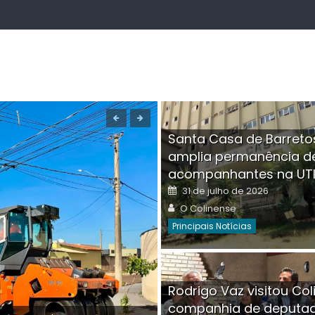
Santa Casa de Barreto
amplia permanência d
acompanhantes na UT
Posted
31 de julho de 2026
on
Author
O Colinense
Principais Notícias
Boutique na Av. Â
Rodrigo Vaz visitou Col
invadida por cri
companhia de deputa
Posted
Auth
30 de julho de 2026
O Co