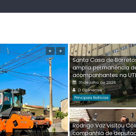
Santa Casa de Barreto
amplia permanência d
acompanhantes na UT
Posted
31 de julho de 2026
on
Author
O Colinense
Principais Notícias
Boutique na Av. Â
Rodrigo Vaz visitou Col
invadida por cri
companhia de deputa
Posted
Auth
30 de julho de 2026
O Co