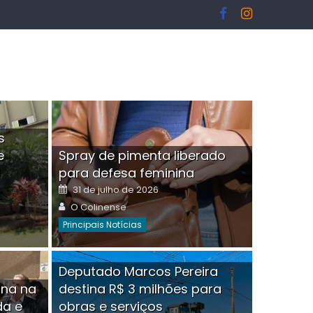
s
e
Spray de pimenta liberado
I
para defesa feminina
Posted
31 de julho de 2026
on
Author
O Colinense
Principais Notícias
ngelo Martins Tristão é
Deputado Marcos Pereira
ina na
destina R$ 3 milhões para
minoso mascarado
Empres
da e
obras e serviços
or
linense
Comment(0)