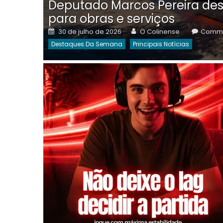
Deputado Marcos Pereira des
para obras e serviços
Posted
Author
30 de julho de 2026
O Colinense
Comme
on
Destaques Da Semana
Principais Notícias