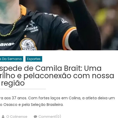
s Da Semana
Esportes
despede de Camila Brait: Uma
rilho e pelaconexão com nossa
região
eira aos 37 anos. Com fortes laços em Colina, a atleta deixa um
lo Osasco e pela Seleção Brasileira.
Author
O Colinense
Comment(0)