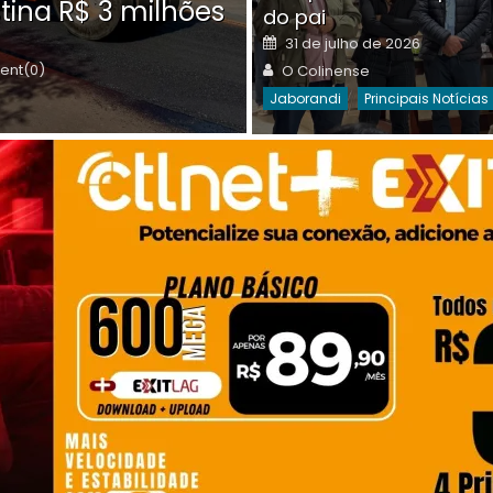
tina R$ 3 milhões
on
do pai
Destaques Da Semana
Princip
Posted
31 de julho de 2026
on
Author
nt(0)
O Colinense
Jaborandi
Principais Notícias