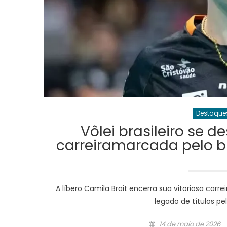
Destaque
Vôlei brasileiro se 
carreiramarcada pelo b
A líbero Camila Brait encerra sua vitoriosa carr
legado de títulos pe
Posted
14 de maio de 2026