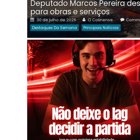
Deputado Marcos Pereira des
para obras e serviços
Posted
Author
30 de julho de 2026
O Colinense
Comme
on
Destaques Da Semana
Principais Notícias