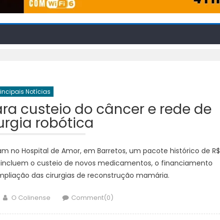
rincipais Notícias
ra custeio do câncer e rede de
rurgia robótica
am no Hospital de Amor, em Barretos, um pacote histórico de R$
as incluem o custeio de novos medicamentos, o financiamento
 ampliação das cirurgias de reconstrução mamária.
Author
O Colinense
Comment(0)