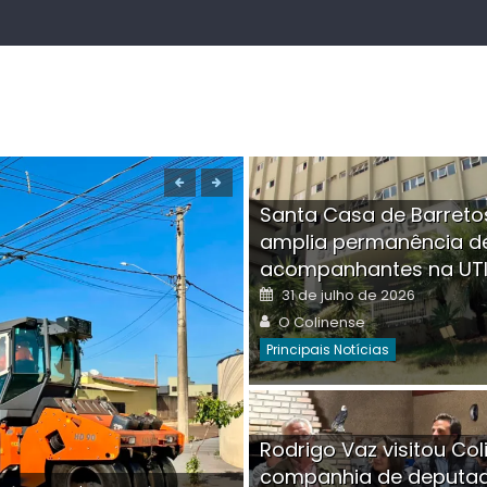
Santa Casa de Barreto
amplia permanência d
acompanhantes na UT
Posted
31 de julho de 2026
on
Author
O Colinense
Principais Notícias
Boutique na Av. Â
Rodrigo Vaz visitou Col
invadida por cri
companhia de deputa
Posted
Auth
30 de julho de 2026
O Co