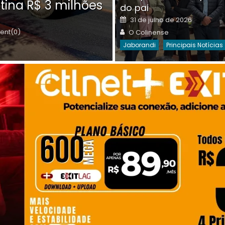
tina R$ 3 milhões
on
do pai
Destaques Da Semana
Princip
Posted
31 de julho de 2026
on
Author
nt(0)
O Colinense
Jaborandi
Principais Notícias