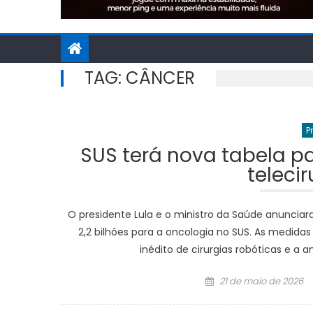
TAG:
CÂNCER
P
SUS terá nova tabela pa
teleci
O presidente Lula e o ministro da Saúde anunciar
2,2 bilhões para a oncologia no SUS. As medid
inédito de cirurgias robóticas e a
Posted
21 de maio de 2026
on