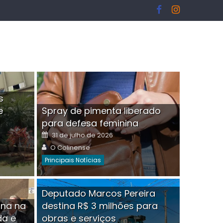
s
e
Spray de pimenta liberado
I
para defesa feminina
Posted
31 de julho de 2026
on
Author
O Colinense
Principais Notícias
ngelo Martins Tristão é
Deputado Marcos Pereira
ina na
destina R$ 3 milhões para
minoso mascarado
Empres
da e
obras e serviços
or
linense
Comment(0)