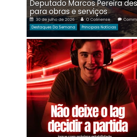
Deputado Marcos Pereira des
para obras e serviços
Posted
Author
30 de julho de 2026
O Colinense
Comme
on
Destaques Da Semana
Principais Notícias