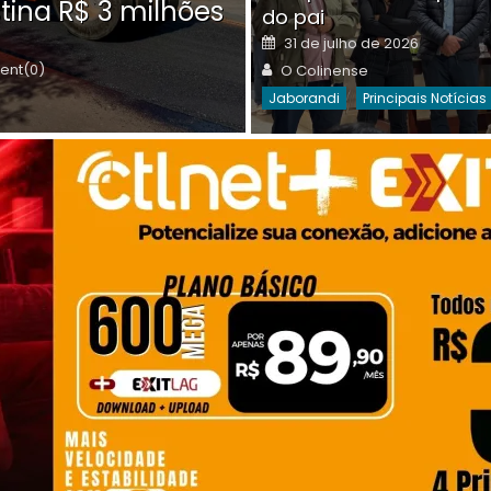
tina R$ 3 milhões
on
do pai
Destaques Da Semana
Princip
Posted
31 de julho de 2026
on
Author
nt(0)
O Colinense
Jaborandi
Principais Notícias