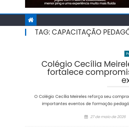
TAG:
CAPACITAÇÃO PEDAG
P
Colégio Cecília Meire
fortalece comprom
e
O Colégio Cecília Meireles reforça seu compr
importantes eventos de formação pedagógi
Posted
27 de maio de 2026
on