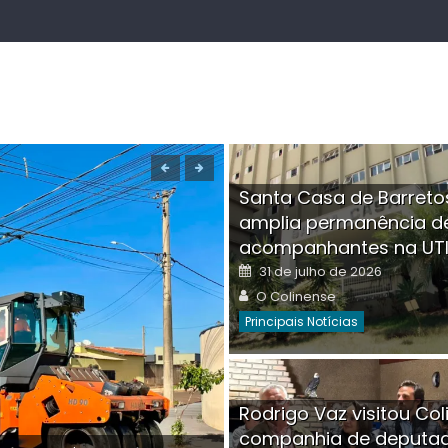
Santa Casa de Barreto
amplia permanência d
acompanhantes na UT
Posted
31 de julho de 2026
on
Author
O Colinense
Principais Notícias
Boutique na Av. Â
Rodrigo Vaz visitou Col
invadida por cri
companhia de deputa
Posted
Auth
30 de julho de 2026
O Co