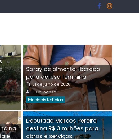
s
e
Spray de pimenta liberado
I
para defesa feminina
Posted
31 de julho de 2026
on
Author
O Colinense
Principais Notícias
ngelo Martins Tristão é
Deputado Marcos Pereira
ina na
destina R$ 3 milhões para
minoso mascarado
Empres
da e
obras e serviços
or
linense
Comment(0)