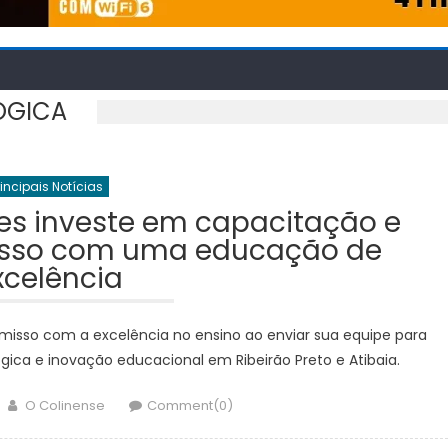
ÓGICA
rincipais Notícias
les investe em capacitação e
isso com uma educação de
xcelência
omisso com a excelência no ensino ao enviar sua equipe para
ca e inovação educacional em Ribeirão Preto e Atibaia.
Author
O Colinense
Comment(0)