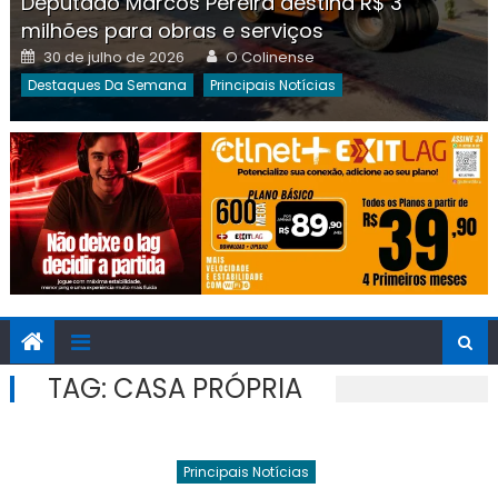
Deputado Marcos Pereira destina R$ 3
milhões para obras e serviços
Posted
Author
30 de julho de 2026
O Colinense
on
Destaques Da Semana
Principais Notícias
TAG:
CASA PRÓPRIA
Principais Notícias