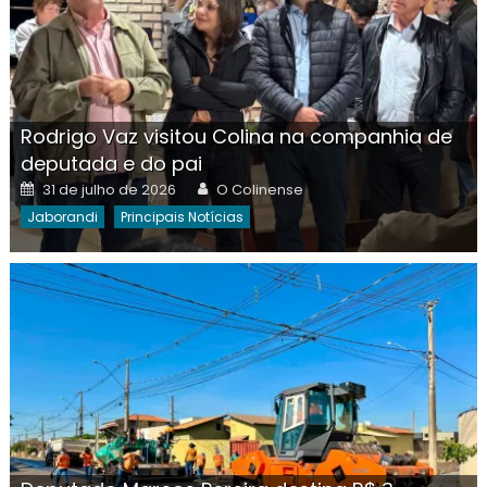
Rodrigo Vaz visitou Colina na companhia de
deputada e do pai
Posted
Author
31 de julho de 2026
O Colinense
on
Jaborandi
Principais Notícias