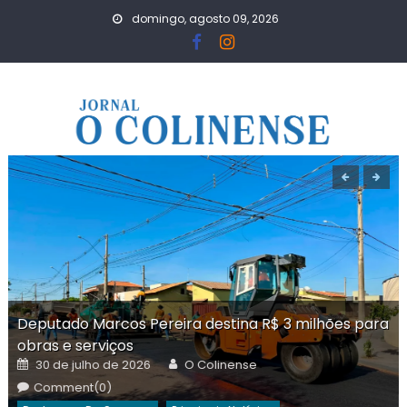
Skip
domingo, agosto 09, 2026
to
content
Deputado Marcos Pereira destina R$ 3 milhões para
obras e serviços
Posted
Author
30 de julho de 2026
O Colinense
on
Comment(0)