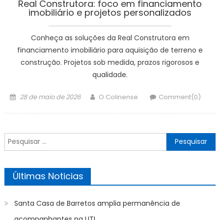
Real Construtora: foco em financiamento
imobiliário e projetos personalizados
Conheça as soluções da Real Construtora em
financiamento imobiliário para aquisição de terreno e
construção. Projetos sob medida, prazos rigorosos e
qualidade.
Posted
Author
28 de maio de 2026
O Colinense
Comment(0)
on
Pesquisar
por:
Últimas Noticias
Santa Casa de Barretos amplia permanência de
acompanhantes na UTI