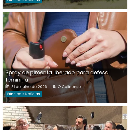
Spray de pimenta liberado para defesa
feminina
Posted
Author
31 de julho de 2026
O Colinense
on
Principais Notícias