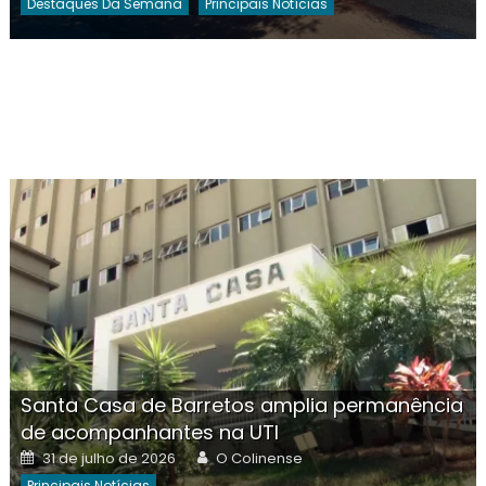
Destaques Da Semana
Principais Notícias
Santa Casa de Barretos amplia permanência
de acompanhantes na UTI
Posted
Author
31 de julho de 2026
O Colinense
on
Principais Notícias