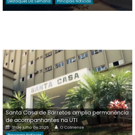
Destaques Da Semana
Principais Notícias
Santa Casa de Barretos amplia permanência
de acompanhantes na UTI
Posted
Author
31 de julho de 2026
O Colinense
on
Principais Notícias