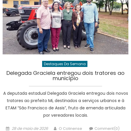
Destaques Da Semana
Delegada Graciela entregou dois tratores ao
município
A deputada estadual Delegada Graciela entregou dois novos
tratores ao prefeito Mi, destinados a serviços urbanos e à
ETAM “São Francisco de Assis”, fruto de emenda articulada
por vereadores locais.
Posted
Author
28 de maio de 2026
O Colinense
Comment(0)