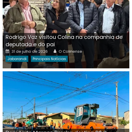
Rodrigo Vaz visitou Colina na companhia de
deputada e do pai
Posted
Author
31 de julho de 2026
O Colinense
on
Jaborandi
Principais Notícias