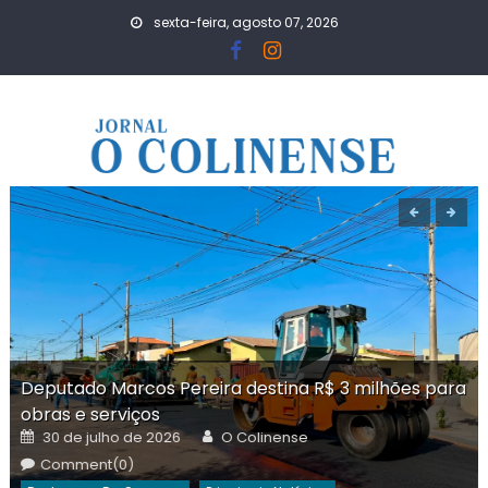
Skip
sexta-feira, agosto 07, 2026
to
content
Deputado Marcos Pereira destina R$ 3 milhões para
obras e serviços
Posted
Author
30 de julho de 2026
O Colinense
on
Comment(0)