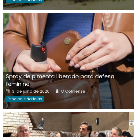
Spray de pimenta liberado para defesa
feminina
Posted
Author
31 de julho de 2026
O Colinense
on
Principais Notícias