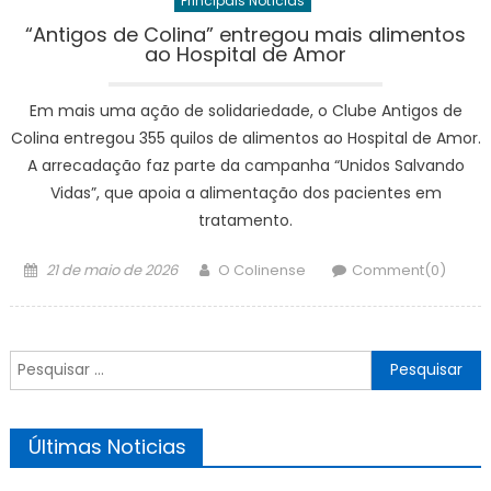
Principais Notícias
“Antigos de Colina” entregou mais alimentos
ao Hospital de Amor
Em mais uma ação de solidariedade, o Clube Antigos de
Colina entregou 355 quilos de alimentos ao Hospital de Amor.
A arrecadação faz parte da campanha “Unidos Salvando
Vidas”, que apoia a alimentação dos pacientes em
tratamento.
Posted
Author
21 de maio de 2026
O Colinense
Comment(0)
on
Pesquisar
por:
Últimas Noticias