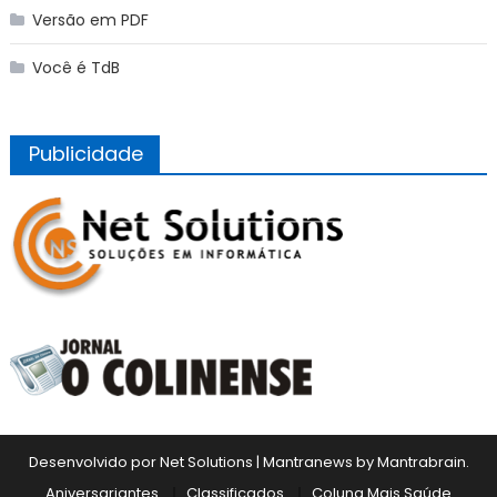
Versão em PDF
Você é TdB
Publicidade
Desenvolvido por Net Solutions
|
Mantranews by
Mantrabrain
.
Aniversariantes
Classificados
Coluna Mais Saúde