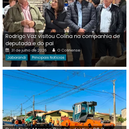
Rodrigo Vaz visitou Colina na companhia de
deputada e do pai
Posted
Author
31 de julho de 2026
O Colinense
on
Jaborandi
Principais Notícias