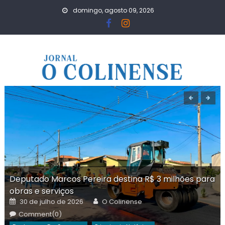
Skip
domingo, agosto 09, 2026
to
content
Deputado Marcos Pereira destina R$ 3 milhões para
obras e serviços
Posted
Author
30 de julho de 2026
O Colinense
on
Comment(0)