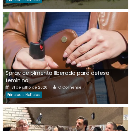
Spray de pimenta liberado para defesa
feminina
Posted
Author
31 de julho de 2026
O Colinense
on
Principais Notícias