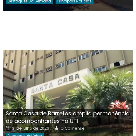
Destaques Da Semana
Principais Notícias
Santa Casa de Barretos amplia permanência
de acompanhantes na UTI
Posted
Author
31 de julho de 2026
O Colinense
on
Principais Notícias