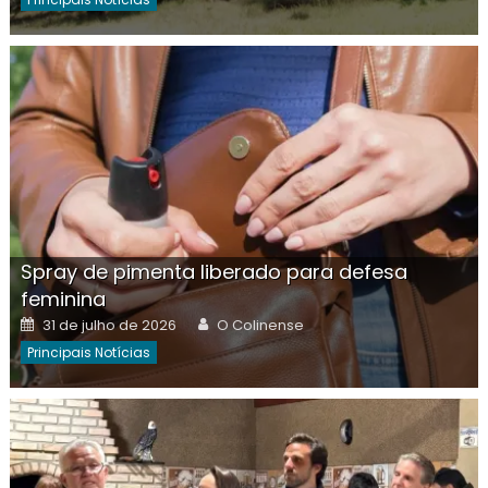
Spray de pimenta liberado para defesa
feminina
Posted
Author
31 de julho de 2026
O Colinense
on
Principais Notícias