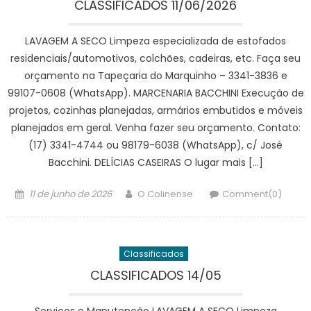
CLASSIFICADOS 11/06/2026
LAVAGEM A SECO Limpeza especializada de estofados
residenciais/automotivos, colchões, cadeiras, etc. Faça seu
orçamento na Tapeçaria do Marquinho – 3341-3836 e
99107-0608 (WhatsApp). MARCENARIA BACCHINI Execução de
projetos, cozinhas planejadas, armários embutidos e móveis
planejados em geral. Venha fazer seu orçamento. Contato:
(17) 3341-4744 ou 98179-6038 (WhatsApp), c/ José
Bacchini. DELÍCIAS CASEIRAS O lugar mais […]
Posted
Author
11 de junho de 2026
O Colinense
Comment(0)
on
Classificados
CLASSIFICADOS 14/05
Serviços e Manutenção LAVAGEM A SECO Limpeza