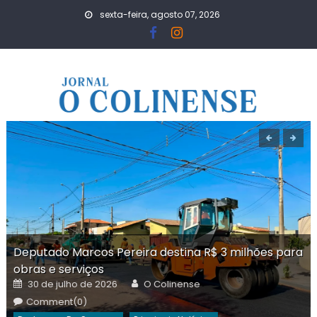
Skip
sexta-feira, agosto 07, 2026
to
content
Deputado Marcos Pereira destina R$ 3 milhões para
obras e serviços
Posted
Author
30 de julho de 2026
O Colinense
on
Comment(0)