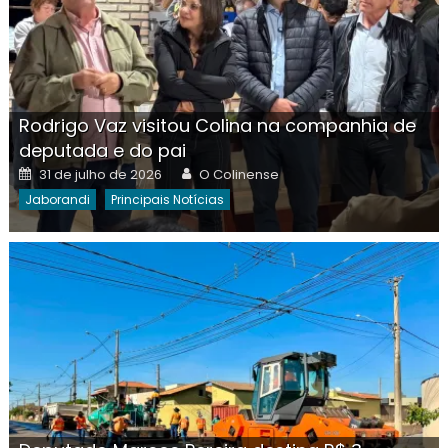
Rodrigo Vaz visitou Colina na companhia de
deputada e do pai
Posted
Author
31 de julho de 2026
O Colinense
on
Jaborandi
Principais Notícias