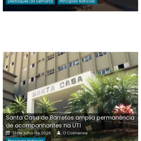
Destaques Da Semana
Principais Notícias
Santa Casa de Barretos amplia permanência
de acompanhantes na UTI
Posted
Author
31 de julho de 2026
O Colinense
on
Principais Notícias