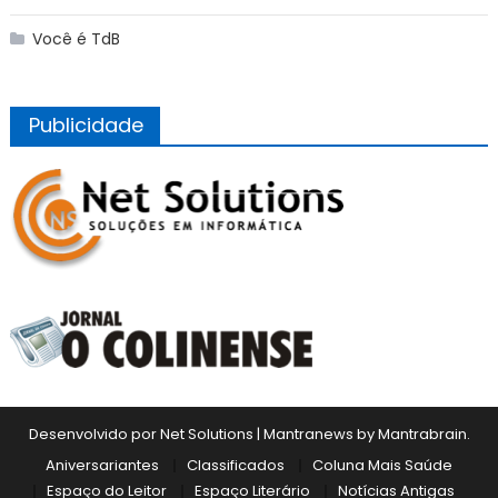
Você é TdB
Publicidade
Desenvolvido por Net Solutions
|
Mantranews by
Mantrabrain
.
Aniversariantes
Classificados
Coluna Mais Saúde
Espaço do Leitor
Espaço Literário
Notícias Antigas