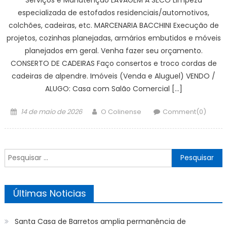
especializada de estofados residenciais/automotivos,
colchões, cadeiras, etc. MARCENARIA BACCHINI Execução de
projetos, cozinhas planejadas, armários embutidos e móveis
planejados em geral. Venha fazer seu orçamento.
CONSERTO DE CADEIRAS Faço consertos e troco cordas de
cadeiras de alpendre. Imóveis (Venda e Aluguel) VENDO /
ALUGO: Casa com Salão Comercial […]
Posted
Author
14 de maio de 2026
O Colinense
Comment(0)
on
Pesquisar
por:
Últimas Noticias
Santa Casa de Barretos amplia permanência de