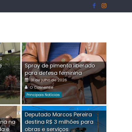
s
e
Spray de pimenta liberado
I
para defesa feminina
Posted
31 de julho de 2026
on
Author
O Colinense
Principais Notícias
ngelo Martins Tristão é
Deputado Marcos Pereira
ina na
destina R$ 3 milhões para
minoso mascarado
Empres
da e
obras e serviços
or
linense
Comment(0)