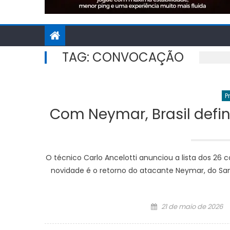
TAG:
CONVOCAÇÃO
P
Com Neymar, Brasil defi
O técnico Carlo Ancelotti anunciou a lista dos 26
novidade é o retorno do atacante Neymar, do Sa
Posted
21 de maio de 2026
on