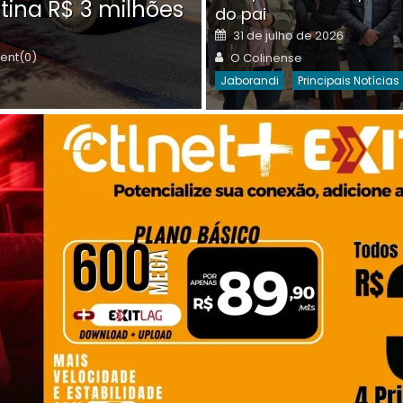
tina R$ 3 milhões
on
do pai
Destaques Da Semana
Princip
Posted
31 de julho de 2026
on
Author
nt(0)
O Colinense
Jaborandi
Principais Notícias