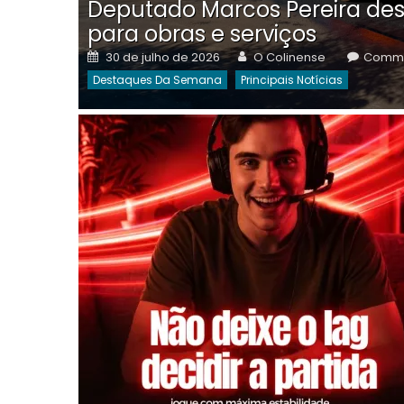
Deputado Marcos Pereira des
para obras e serviços
Posted
Author
30 de julho de 2026
O Colinense
Comme
on
Destaques Da Semana
Principais Notícias