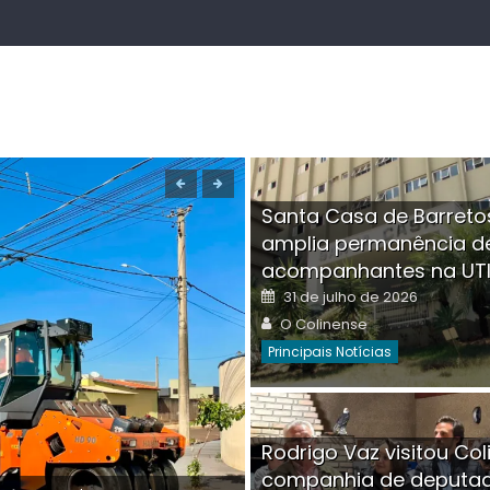
Santa Casa de Barreto
amplia permanência d
acompanhantes na UT
Posted
31 de julho de 2026
on
Author
O Colinense
Principais Notícias
Boutique na Av. Â
Rodrigo Vaz visitou Col
invadida por cri
companhia de deputa
Posted
Auth
30 de julho de 2026
O Co