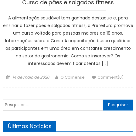
Curso de pães e salgados fitness
A alimentação saudável tem ganhado destaque e, para
ensinar a fazer pães e salgados fitness, a Prefeitura promove
um curso voltado para pessoas maiores de 18 anos.
Informações sobre o Curso A capacitação busca qualificar
os participantes em uma área em constante crescimento
no setor de gastronomia. Como se inscrever? Os
interessados devem ficar atentos […]
Posted
Author
14 de maio de 2026
O Colinense
Comment(0)
on
Pesquisar
por:
Últimas Noticias