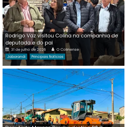
Rodrigo Vaz visitou Colina na companhia de
deputada e do pai
Posted
Author
31 de julho de 2026
O Colinense
on
Jaborandi
Principais Notícias