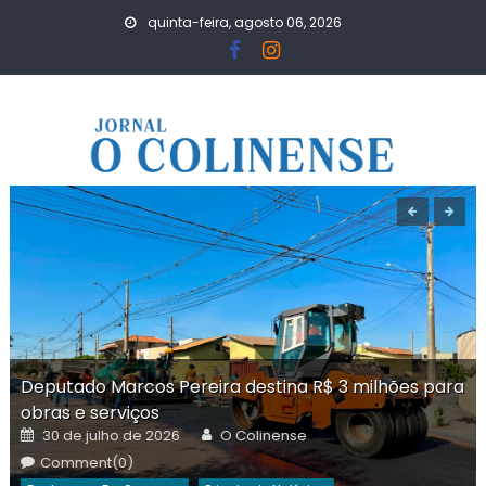
Skip
quinta-feira, agosto 06, 2026
to
content
Deputado Marcos Pereira destina R$ 3 milhões para
obras e serviços
Posted
Author
30 de julho de 2026
O Colinense
on
Comment(0)