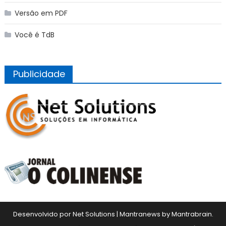
Versão em PDF
Você é TdB
Publicidade
Desenvolvido por Net Solutions
|
Mantranews by
Mantrabrain
.