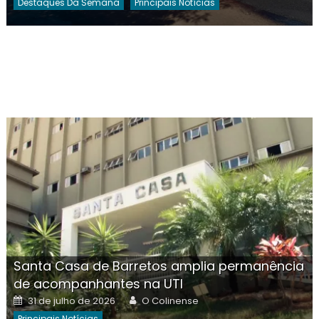
Destaques Da Semana
Principais Notícias
Santa Casa de Barretos amplia permanência
de acompanhantes na UTI
Posted
Author
31 de julho de 2026
O Colinense
on
Principais Notícias