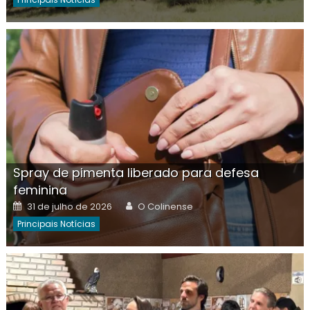
Spray de pimenta liberado para defesa
feminina
Posted
Author
31 de julho de 2026
O Colinense
on
Principais Notícias