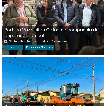
Rodrigo Vaz visitou Colina na companhia de
deputada e do pai
Posted
Author
31 de julho de 2026
O Colinense
on
Jaborandi
Principais Notícias