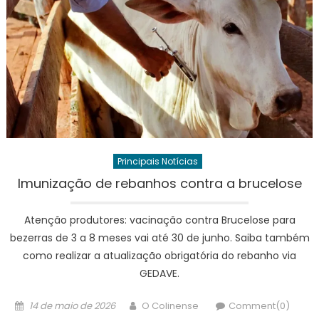
Principais Notícias
Imunização de rebanhos contra a brucelose
Atenção produtores: vacinação contra Brucelose para
bezerras de 3 a 8 meses vai até 30 de junho. Saiba também
como realizar a atualização obrigatória do rebanho via
GEDAVE.
Posted
Author
14 de maio de 2026
O Colinense
Comment(0)