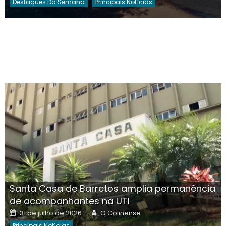
Destaques Da Semana
Principais Notícias
Santa Casa de Barretos amplia permanência
de acompanhantes na UTI
Posted
Author
31 de julho de 2026
O Colinense
on
Principais Notícias