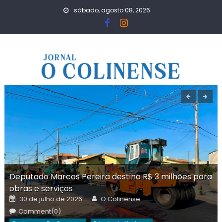
Skip
sábado, agosto 08, 2026
to
content
Deputado Marcos Pereira destina R$ 3 milhões para
obras e serviços
Posted
Author
30 de julho de 2026
O Colinense
on
Comment(0)