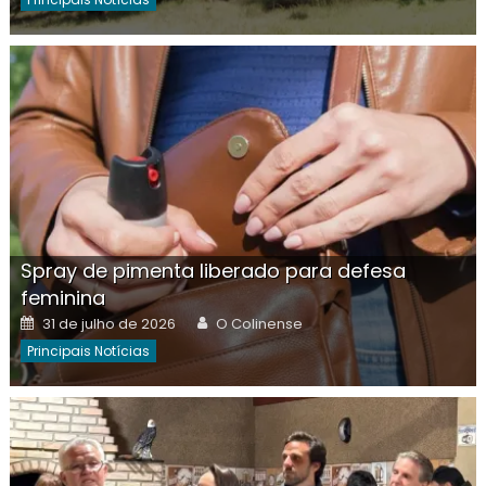
Spray de pimenta liberado para defesa
feminina
Posted
Author
31 de julho de 2026
O Colinense
on
Principais Notícias