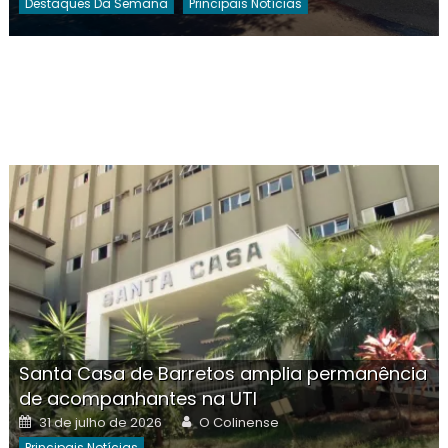
Destaques Da Semana
Principais Notícias
Santa Casa de Barretos amplia permanência
de acompanhantes na UTI
Posted
Author
31 de julho de 2026
O Colinense
on
Principais Notícias