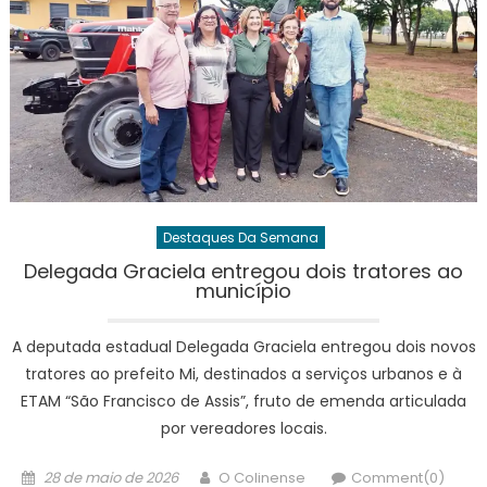
Destaques Da Semana
Delegada Graciela entregou dois tratores ao
município
A deputada estadual Delegada Graciela entregou dois novos
tratores ao prefeito Mi, destinados a serviços urbanos e à
ETAM “São Francisco de Assis”, fruto de emenda articulada
por vereadores locais.
Posted
Author
28 de maio de 2026
O Colinense
Comment(0)