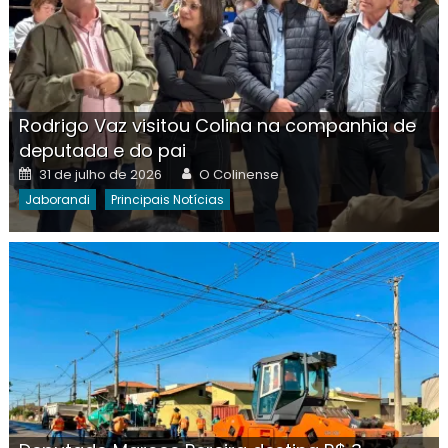
Rodrigo Vaz visitou Colina na companhia de
deputada e do pai
Posted
Author
31 de julho de 2026
O Colinense
on
Jaborandi
Principais Notícias