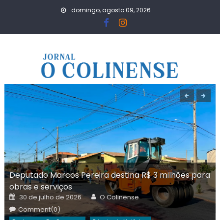
Skip
domingo, agosto 09, 2026
to
content
Deputado Marcos Pereira destina R$ 3 milhões para
obras e serviços
Posted
Author
30 de julho de 2026
O Colinense
on
Comment(0)