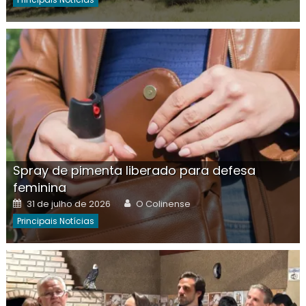
Spray de pimenta liberado para defesa
feminina
Posted
Author
31 de julho de 2026
O Colinense
on
Principais Notícias