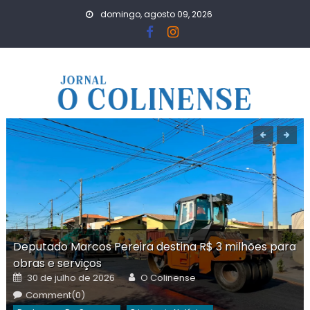
Skip
domingo, agosto 09, 2026
to
content
Deputado Marcos Pereira destina R$ 3 milhões para
obras e serviços
Posted
Author
30 de julho de 2026
O Colinense
on
Comment(0)