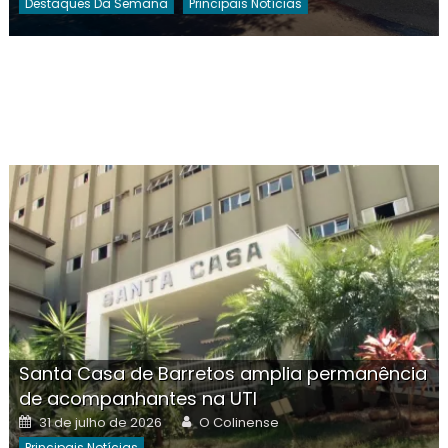
Destaques Da Semana
Principais Notícias
Santa Casa de Barretos amplia permanência
de acompanhantes na UTI
Posted
Author
31 de julho de 2026
O Colinense
on
Principais Notícias