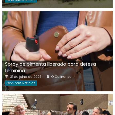
Spray de pimenta liberado para defesa
feminina
Posted
Author
31 de julho de 2026
O Colinense
on
Principais Notícias