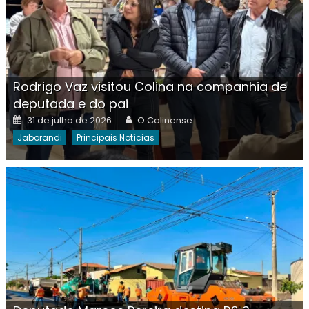
Rodrigo Vaz visitou Colina na companhia de
deputada e do pai
Posted
Author
31 de julho de 2026
O Colinense
on
Jaborandi
Principais Notícias