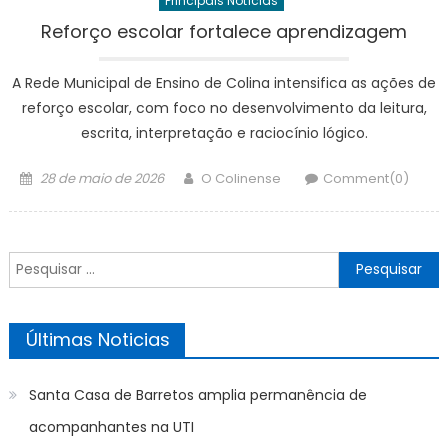
Principais Notícias
Reforço escolar fortalece aprendizagem
A Rede Municipal de Ensino de Colina intensifica as ações de
reforço escolar, com foco no desenvolvimento da leitura,
escrita, interpretação e raciocínio lógico.
Posted
Author
28 de maio de 2026
O Colinense
Comment(0)
on
Pesquisar
por:
Últimas Noticias
Santa Casa de Barretos amplia permanência de
acompanhantes na UTI