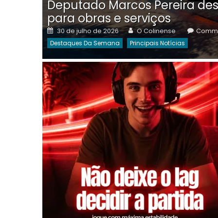
Deputado Marcos Pereira des
para obras e serviços
Posted
Author
30 de julho de 2026
O Colinense
Comme
on
Destaques Da Semana
Principais Notícias