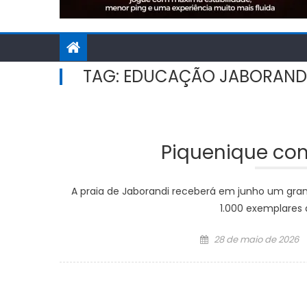
TAG:
EDUCAÇÃO JABORAND
Piquenique com 
A praia de Jaborandi receberá em junho um grande
1.000 exemplares d
Posted
28 de maio de 2026
on