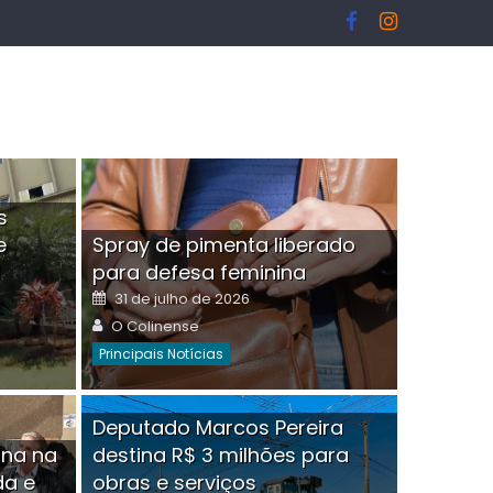
s
e
Spray de pimenta liberado
I
para defesa feminina
Posted
31 de julho de 2026
on
Author
O Colinense
Principais Notícias
ngelo Martins Tristão é
Deputado Marcos Pereira
ina na
destina R$ 3 milhões para
minoso mascarado
Empres
da e
obras e serviços
or
linense
Comment(0)