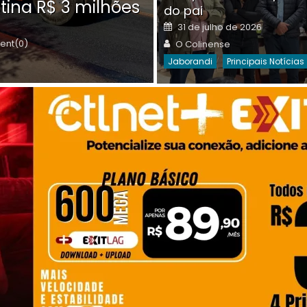
tina R$ 3 milhões
on
do pai
Destaques Da Semana
Princip
Posted
31 de julho de 2026
on
Author
nt(0)
O Colinense
Jaborandi
Principais Notícias