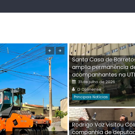
Santa Casa de Barreto
amplia permanência d
acompanhantes na UT
Posted
31 de julho de 2026
on
Author
O Colinense
Principais Notícias
Boutique na Av. Â
Rodrigo Vaz visitou Col
invadida por cri
companhia de deputa
Posted
Auth
30 de julho de 2026
O Co