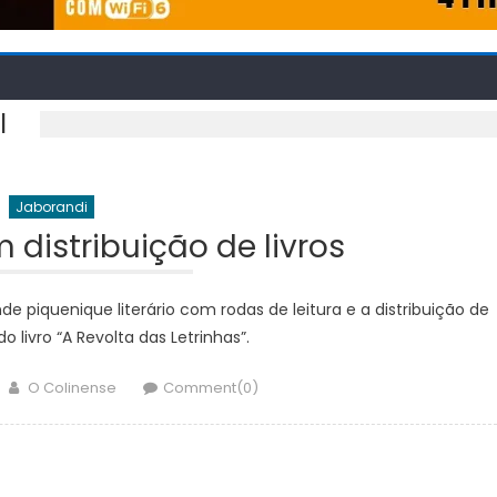
I
Jaborandi
distribuição de livros
 piquenique literário com rodas de leitura e a distribuição de
o livro “A Revolta das Letrinhas”.
Author
O Colinense
Comment(0)