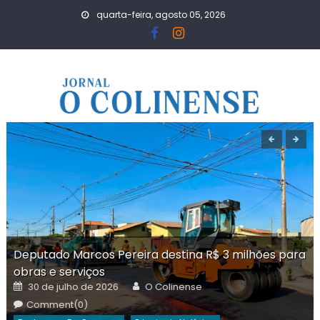
Skip
quarta-feira, agosto 05, 2026
to
content
Deputado Marcos Pereira destina R$ 3 milhões para
obras e serviços
Posted
Author
30 de julho de 2026
O Colinense
on
Comment(0)