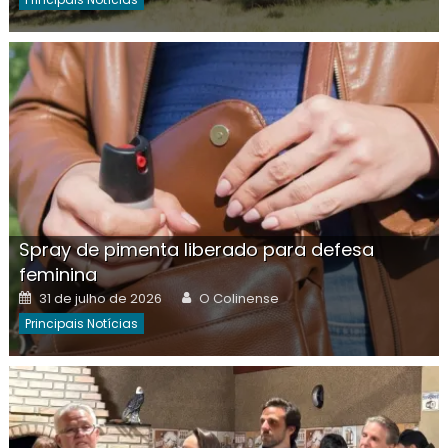
Spray de pimenta liberado para defesa
feminina
Posted
Author
31 de julho de 2026
O Colinense
on
Principais Notícias