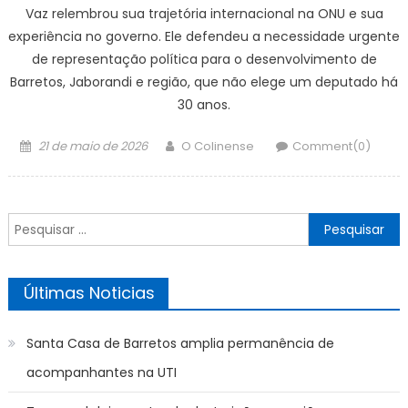
Vaz relembrou sua trajetória internacional na ONU e sua
experiência no governo. Ele defendeu a necessidade urgente
de representação política para o desenvolvimento de
Barretos, Jaborandi e região, que não elege um deputado há
30 anos.
Posted
Author
21 de maio de 2026
O Colinense
Comment(0)
on
Pesquisar
por:
Últimas Noticias
Santa Casa de Barretos amplia permanência de
acompanhantes na UTI