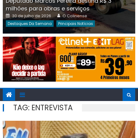
Deputado Marcos Pereira destina R$ 3
milhões para obras e serviços
Posted
Author
30 de julho de 2026
O Colinense
on
Destaques Da Semana
Principais Notícias
TAG:
ENTREVISTA