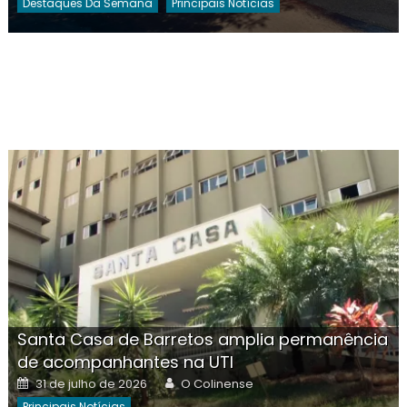
Destaques Da Semana
Principais Notícias
Santa Casa de Barretos amplia permanência
de acompanhantes na UTI
Posted
Author
31 de julho de 2026
O Colinense
on
Principais Notícias