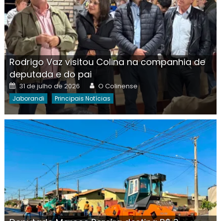
Rodrigo Vaz visitou Colina na companhia de
deputada e do pai
Posted
Author
31 de julho de 2026
O Colinense
on
Jaborandi
Principais Notícias