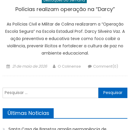
Destaques Da Semana
Polícias realizam operação na “Darcy”
As Polícias Civil e Militar de Colina realizaram a “Operação
Escola Segura” na Escola Estadual Prof. Darcy Silveira Vaz. A
ação preventiva e educativa teve como foco coibir a
violência, prevenir ilícitos e fortalecer a cultura de paz no
ambiente educacional.
Posted
Author
21 de maio de 2026
O Colinense
Comment(0)
on
Pesquisar
por:
Últimas Noticias
Santa Casa de Barretos amplia permanência de