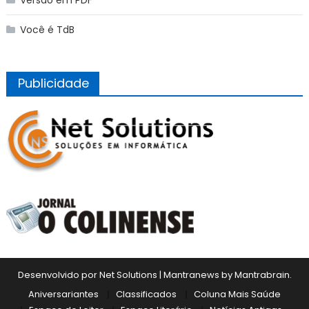
Você é TdB
Publicidade
Desenvolvido por Net Solutions
|
Mantranews by
Mantrabrain
.
Aniversariantes
Classificados
Coluna Mais Saúde