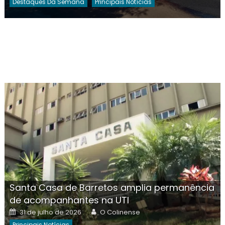
Destaques Da Semana
Principais Notícias
Santa Casa de Barretos amplia permanência
de acompanhantes na UTI
Posted
Author
31 de julho de 2026
O Colinense
on
Principais Notícias