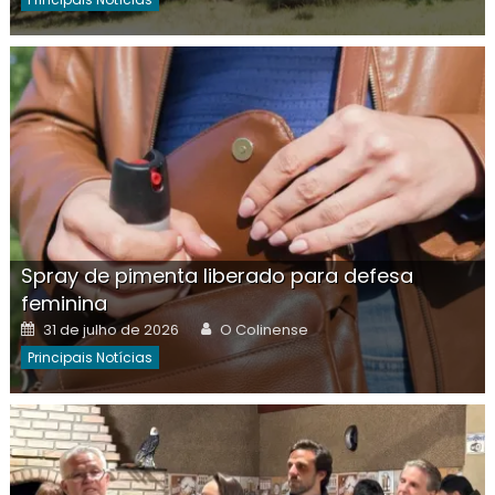
Spray de pimenta liberado para defesa
feminina
Posted
Author
31 de julho de 2026
O Colinense
on
Principais Notícias