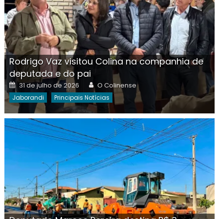
Rodrigo Vaz visitou Colina na companhia de
deputada e do pai
Posted
Author
31 de julho de 2026
O Colinense
on
Jaborandi
Principais Notícias