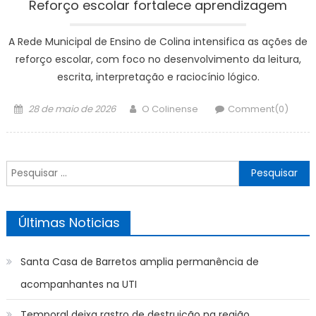
Reforço escolar fortalece aprendizagem
A Rede Municipal de Ensino de Colina intensifica as ações de
reforço escolar, com foco no desenvolvimento da leitura,
escrita, interpretação e raciocínio lógico.
Posted
Author
28 de maio de 2026
O Colinense
Comment(0)
on
Pesquisar
por:
Últimas Noticias
Santa Casa de Barretos amplia permanência de
acompanhantes na UTI
Temporal deixa rastro de destruição na região