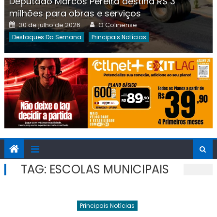
Deputado Marcos Pereira destina R$ 3
milhões para obras e serviços
Posted
Author
30 de julho de 2026
O Colinense
on
Destaques Da Semana
Principais Notícias
TAG:
ESCOLAS MUNICIPAIS
Principais Notícias