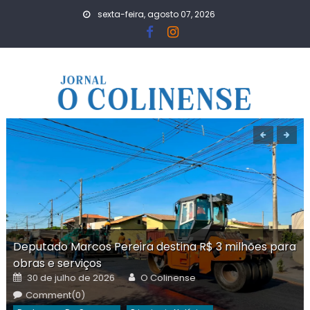
Skip
sexta-feira, agosto 07, 2026
to
content
Deputado Marcos Pereira destina R$ 3 milhões para
obras e serviços
Posted
Author
30 de julho de 2026
O Colinense
on
Comment(0)