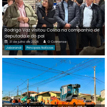
Rodrigo Vaz visitou Colina na companhia de
deputada e do pai
Posted
Author
31 de julho de 2026
O Colinense
on
Jaborandi
Principais Notícias