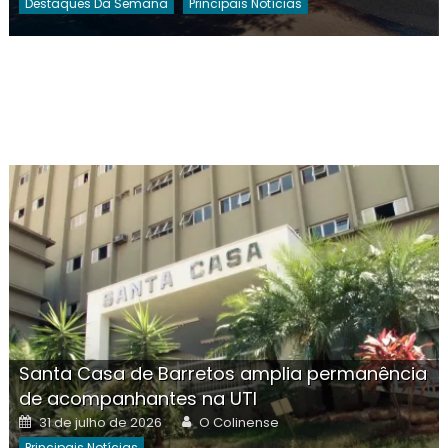
Destaques Da Semana
Principais Notícias
Santa Casa de Barretos amplia permanência
de acompanhantes na UTI
Posted
Author
31 de julho de 2026
O Colinense
on
Principais Notícias