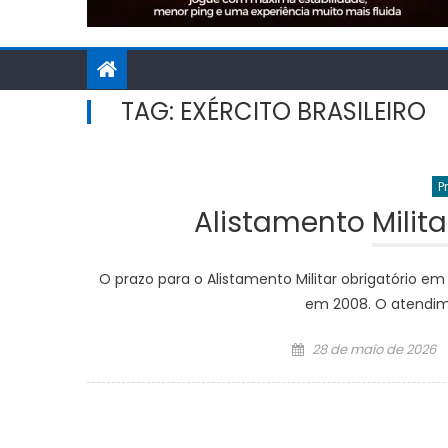
TAG:
EXÉRCITO BRASILEIRO
P
Alistamento Milit
O prazo para o Alistamento Militar obrigatório em
em 2008. O atendi
Posted
28 de maio de 2026
on