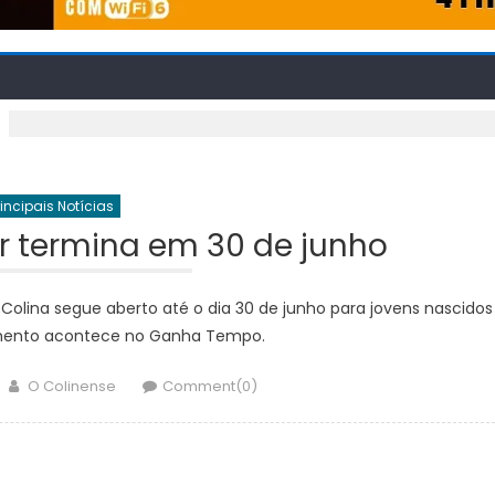
rincipais Notícias
ar termina em 30 de junho
 Colina segue aberto até o dia 30 de junho para jovens nascidos
mento acontece no Ganha Tempo.
Author
O Colinense
Comment(0)