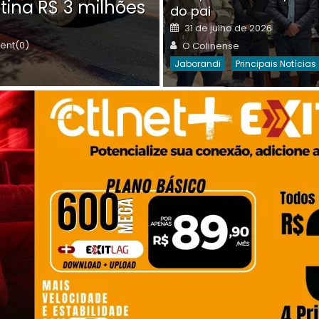
tina R$ 3 milhões
on
do pai
Destaques Da Semana
Princip
Posted
31 de julho de 2026
on
Author
nt(0)
O Colinense
Jaborandi
Principais Notícias