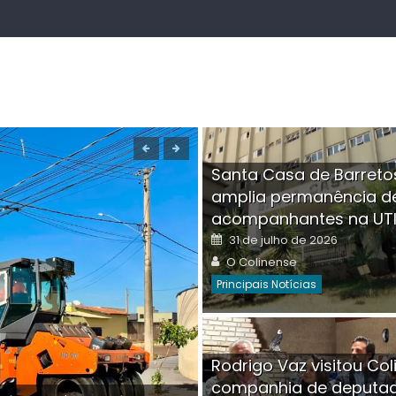
Santa Casa de Barreto
amplia permanência d
acompanhantes na UT
Posted
31 de julho de 2026
on
Author
O Colinense
Principais Notícias
Boutique na Av. Â
Rodrigo Vaz visitou Col
invadida por cri
companhia de deputa
Posted
Auth
30 de julho de 2026
O Co