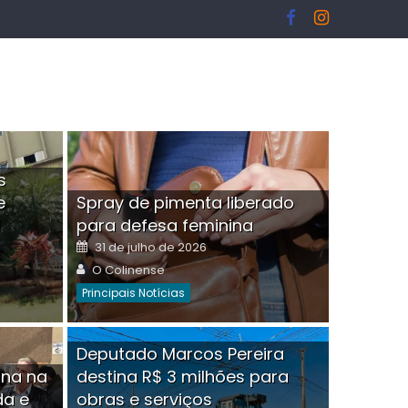
s
e
Spray de pimenta liberado
I
para defesa feminina
Posted
31 de julho de 2026
on
Author
O Colinense
Principais Notícias
ngelo Martins Tristão é
Deputado Marcos Pereira
ina na
destina R$ 3 milhões para
minoso mascarado
Empres
da e
obras e serviços
or
linense
Comment(0)