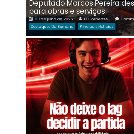
Deputado Marcos Pereira des
para obras e serviços
Posted
Author
30 de julho de 2026
O Colinense
Comme
on
Destaques Da Semana
Principais Notícias