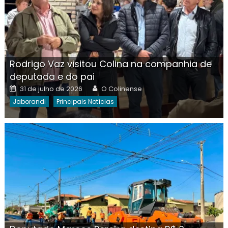
Rodrigo Vaz visitou Colina na companhia de
deputada e do pai
Posted
Author
31 de julho de 2026
O Colinense
on
Jaborandi
Principais Notícias