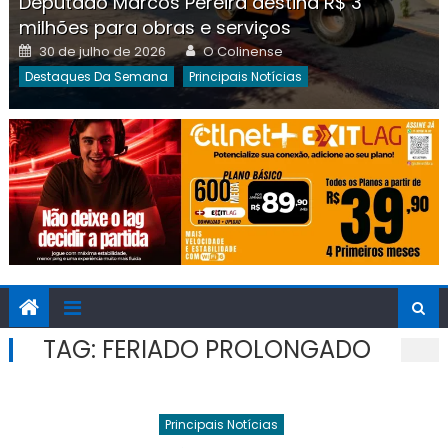
Deputado Marcos Pereira destina R$ 3
milhões para obras e serviços
Posted
Author
30 de julho de 2026
O Colinense
on
Destaques Da Semana
Principais Notícias
TAG:
FERIADO PROLONGADO
Principais Notícias