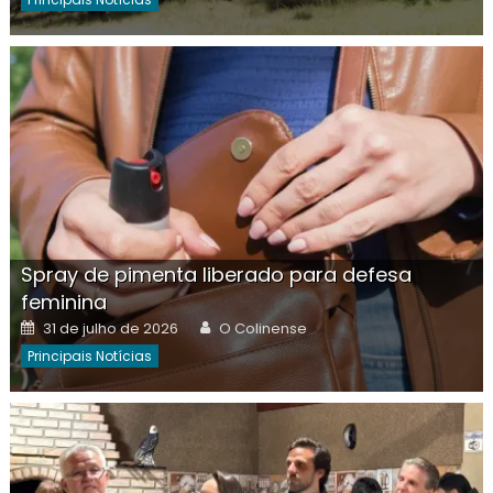
Spray de pimenta liberado para defesa
feminina
Posted
Author
31 de julho de 2026
O Colinense
on
Principais Notícias