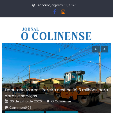
Skip
sábado, agosto 08, 2026
to
content
Deputado Marcos Pereira destina R$ 3 milhões para
obras e serviços
Posted
Author
30 de julho de 2026
O Colinense
on
Comment(0)