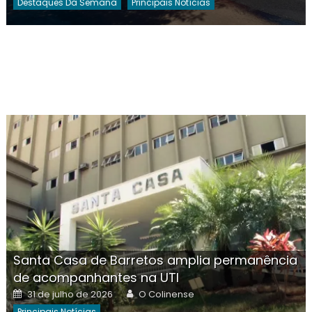
Destaques Da Semana
Principais Notícias
Santa Casa de Barretos amplia permanência
de acompanhantes na UTI
Posted
Author
31 de julho de 2026
O Colinense
on
Principais Notícias