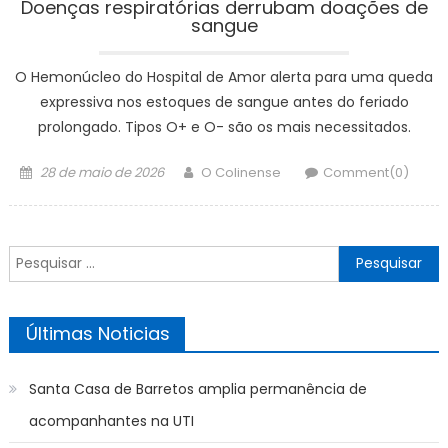
Doenças respiratórias derrubam doações de
sangue
O Hemonúcleo do Hospital de Amor alerta para uma queda
expressiva nos estoques de sangue antes do feriado
prolongado. Tipos O+ e O- são os mais necessitados.
Posted
Author
28 de maio de 2026
O Colinense
Comment(0)
on
Pesquisar
por:
Últimas Noticias
Santa Casa de Barretos amplia permanência de
acompanhantes na UTI