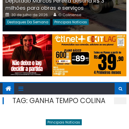
Deputado Marcos Pereira destina R$ 3
milhões para obras e serviços
Posted
Author
30 de julho de 2026
O Colinense
on
Destaques Da Semana
Principais Notícias
TAG:
GANHA TEMPO COLINA
Principais Notícias