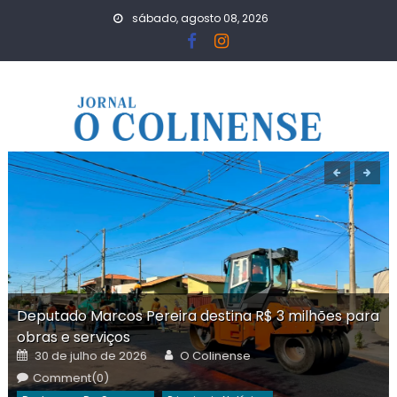
Skip
sábado, agosto 08, 2026
to
content
Deputado Marcos Pereira destina R$ 3 milhões para
obras e serviços
Posted
Author
30 de julho de 2026
O Colinense
on
Comment(0)