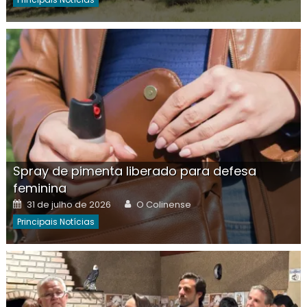
Spray de pimenta liberado para defesa
feminina
Posted
Author
31 de julho de 2026
O Colinense
on
Principais Notícias