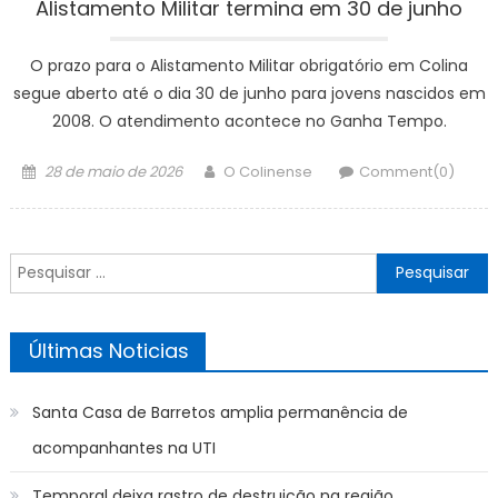
Alistamento Militar termina em 30 de junho
O prazo para o Alistamento Militar obrigatório em Colina
segue aberto até o dia 30 de junho para jovens nascidos em
2008. O atendimento acontece no Ganha Tempo.
Posted
Author
28 de maio de 2026
O Colinense
Comment(0)
on
Pesquisar
por:
Últimas Noticias
Santa Casa de Barretos amplia permanência de
acompanhantes na UTI
Temporal deixa rastro de destruição na região