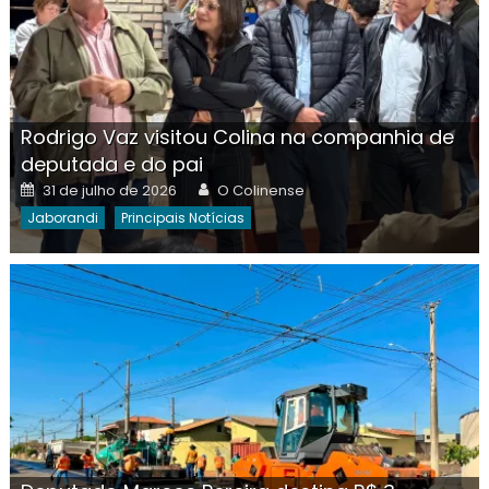
Rodrigo Vaz visitou Colina na companhia de
deputada e do pai
Posted
Author
31 de julho de 2026
O Colinense
on
Jaborandi
Principais Notícias