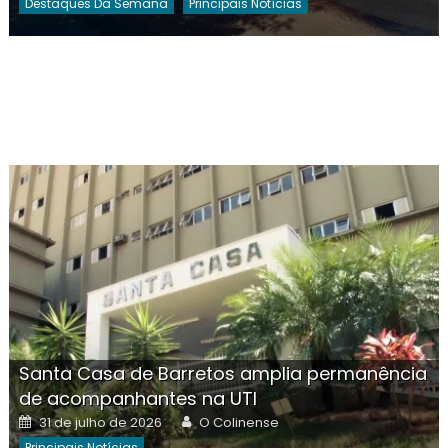
Destaques Da Semana
Principais Notícias
Santa Casa de Barretos amplia permanência
de acompanhantes na UTI
Posted
Author
31 de julho de 2026
O Colinense
on
Principais Notícias