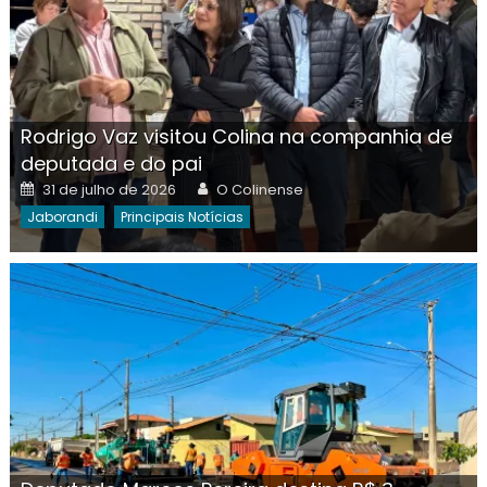
Rodrigo Vaz visitou Colina na companhia de
deputada e do pai
Posted
Author
31 de julho de 2026
O Colinense
on
Jaborandi
Principais Notícias