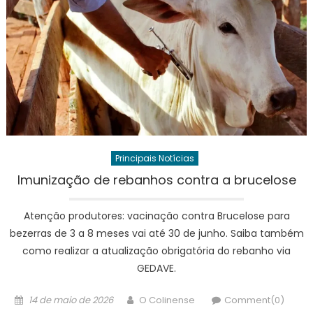
Principais Notícias
Imunização de rebanhos contra a brucelose
Atenção produtores: vacinação contra Brucelose para
bezerras de 3 a 8 meses vai até 30 de junho. Saiba também
como realizar a atualização obrigatória do rebanho via
GEDAVE.
Posted
Author
14 de maio de 2026
O Colinense
Comment(0)