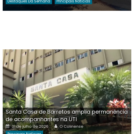
Destaques Da Semana
Principais Notícias
Santa Casa de Barretos amplia permanência
de acompanhantes na UTI
Posted
Author
31 de julho de 2026
O Colinense
on
Principais Notícias