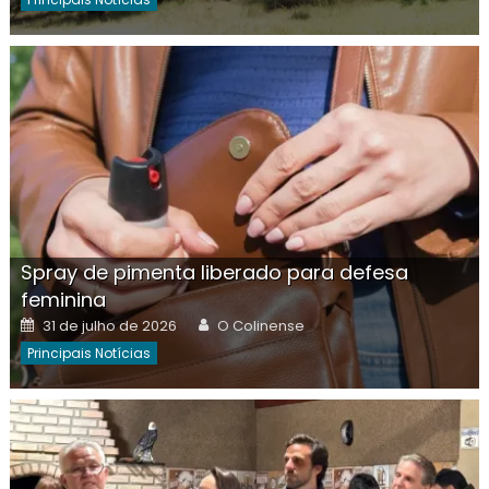
Spray de pimenta liberado para defesa
feminina
Posted
Author
31 de julho de 2026
O Colinense
on
Principais Notícias