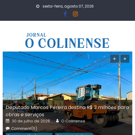
Skip
sexta-feira, agosto 07, 2026
to
content
Deputado Marcos Pereira destina R$ 3 milhões para
obras e serviços
Posted
Author
30 de julho de 2026
O Colinense
on
Comment(0)