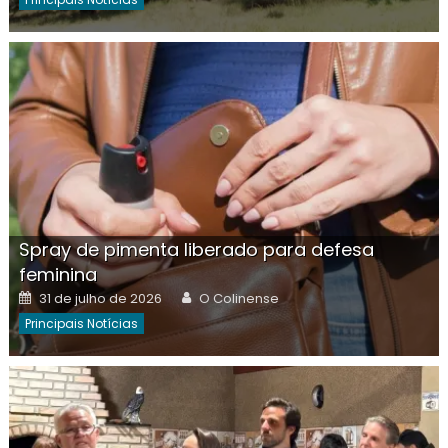
Spray de pimenta liberado para defesa
feminina
Posted
Author
31 de julho de 2026
O Colinense
on
Principais Notícias