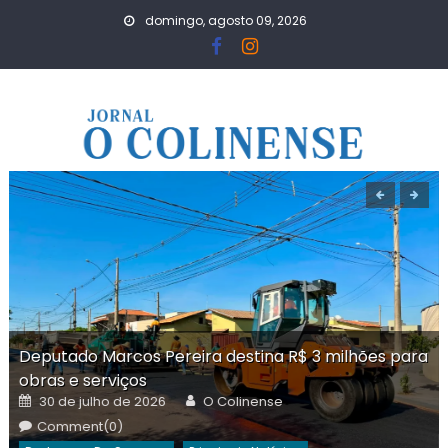
Skip
domingo, agosto 09, 2026
to
content
Deputado Marcos Pereira destina R$ 3 milhões para
obras e serviços
Posted
Author
30 de julho de 2026
O Colinense
on
Comment(0)