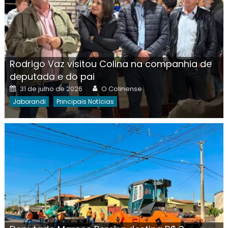
Rodrigo Vaz visitou Colina na companhia de
deputada e do pai
Posted
Author
31 de julho de 2026
O Colinense
on
Jaborandi
Principais Notícias