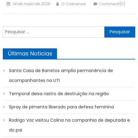
Posted
Author
14 de maio de 2026
O Colinense
Comment(0)
on
Pesquisar
por:
Últimas Noticias
Santa Casa de Barretos amplia permanência de
acompanhantes na UTI
Temporal deixa rastro de destruição na região
Spray de pimenta liberado para defesa feminina
Rodrigo Vaz visitou Colina na companhia de deputada e
do pai