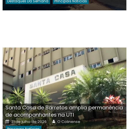
Destaques Da Semana
Principais Notícias
Santa Casa de Barretos amplia permanência
de acompanhantes na UTI
Posted
Author
31 de julho de 2026
O Colinense
on
Principais Notícias