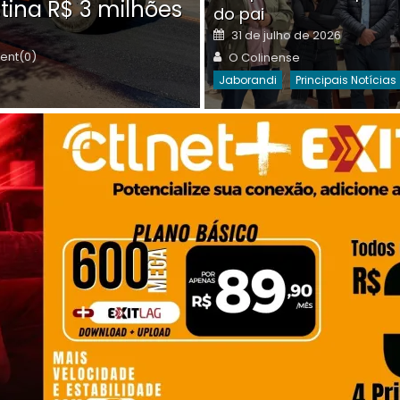
tina R$ 3 milhões
on
do pai
Destaques Da Semana
Princip
Posted
31 de julho de 2026
on
Author
nt(0)
O Colinense
Jaborandi
Principais Notícias