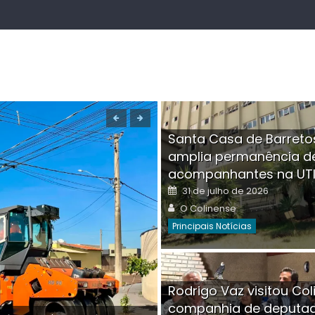
Santa Casa de Barreto
amplia permanência d
acompanhantes na UT
Posted
31 de julho de 2026
on
Author
O Colinense
Principais Notícias
Boutique na Av. Â
Rodrigo Vaz visitou Col
invadida por cri
companhia de deputa
Posted
Auth
30 de julho de 2026
O Co