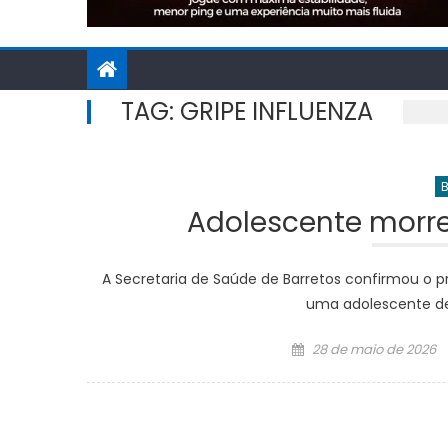
TAG:
GRIPE INFLUENZA
B
Adolescente morre
A Secretaria de Saúde de Barretos confirmou o pr
uma adolescente de
Posted
28 de maio de 2026
on