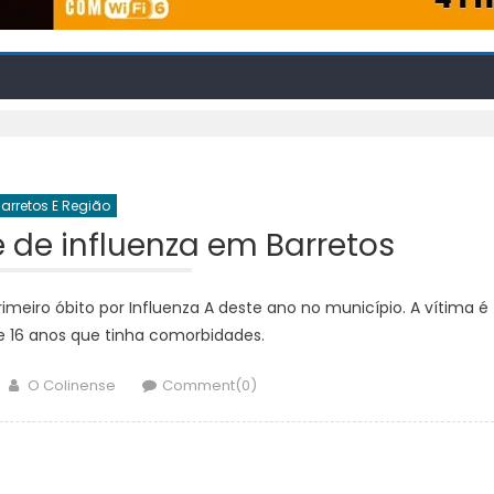
arretos E Região
 de influenza em Barretos
imeiro óbito por Influenza A deste ano no município. A vítima é
 16 anos que tinha comorbidades.
Author
O Colinense
Comment(0)