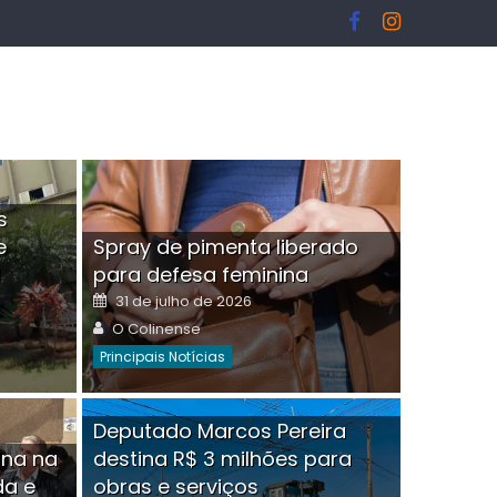
s
e
Spray de pimenta liberado
I
para defesa feminina
Posted
31 de julho de 2026
on
Author
O Colinense
Principais Notícias
ngelo Martins Tristão é
Deputado Marcos Pereira
ina na
destina R$ 3 milhões para
minoso mascarado
Empres
da e
obras e serviços
or
linense
Comment(0)