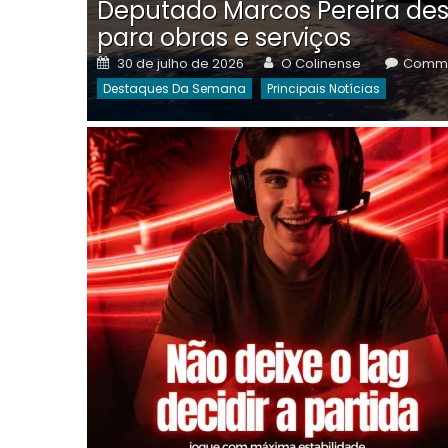
Deputado Marcos Pereira des
para obras e serviços
Posted
Author
30 de julho de 2026
O Colinense
Comme
on
Destaques Da Semana
Principais Notícias