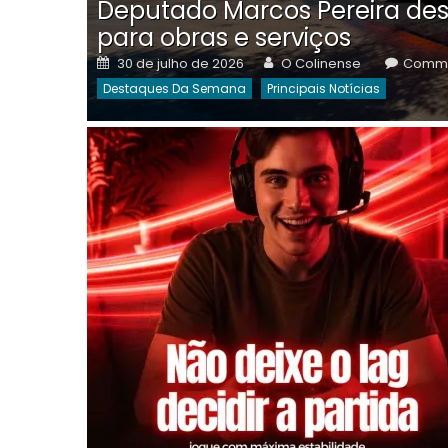
Deputado Marcos Pereira des
para obras e serviços
Posted
Author
30 de julho de 2026
O Colinense
Comme
on
Destaques Da Semana
Principais Notícias