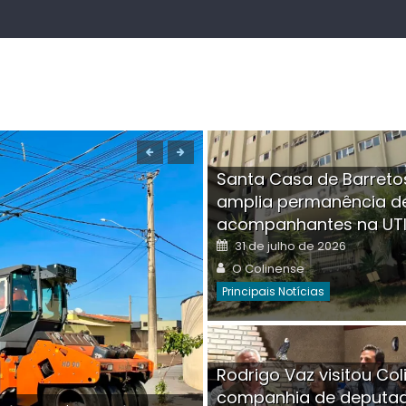
Santa Casa de Barreto
amplia permanência d
acompanhantes na UT
Posted
31 de julho de 2026
on
Author
O Colinense
Principais Notícias
Boutique na Av. Â
Rodrigo Vaz visitou Col
invadida por cri
companhia de deputa
Posted
Auth
30 de julho de 2026
O Co