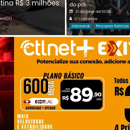
tina R$ 3 milhões
on
do pai
Destaques Da Semana
Princip
Posted
31 de julho de 2026
on
Author
nt(0)
O Colinense
Jaborandi
Principais Notícias