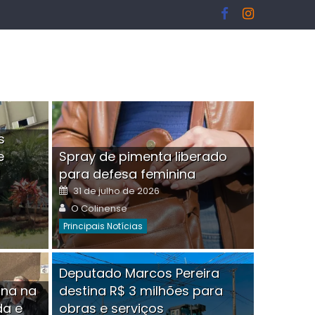
s
e
Spray de pimenta liberado
I
para defesa feminina
Posted
31 de julho de 2026
on
Author
O Colinense
Principais Notícias
ngelo Martins Tristão é
Deputado Marcos Pereira
ina na
destina R$ 3 milhões para
minoso mascarado
Empres
da e
obras e serviços
or
linense
Comment(0)