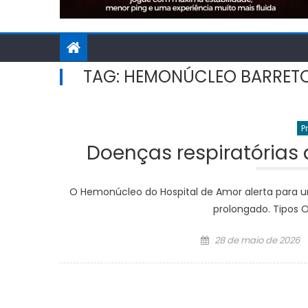
TAG:
HEMONÚCLEO BARRET
P
Doenças respiratória
O Hemonúcleo do Hospital de Amor alerta para u
prolongado. Tipos 
Posted
28 de maio de 2026
on