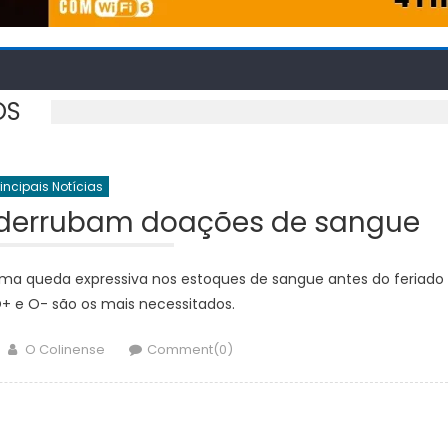
OS
rincipais Notícias
s derrubam doações de sangue
ma queda expressiva nos estoques de sangue antes do feriado
O+ e O- são os mais necessitados.
Author
O Colinense
Comment(0)