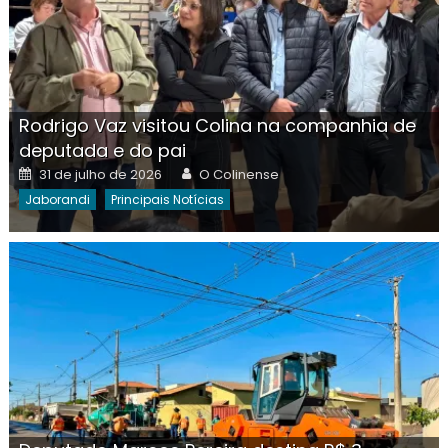
Rodrigo Vaz visitou Colina na companhia de
deputada e do pai
Posted
Author
31 de julho de 2026
O Colinense
on
Jaborandi
Principais Notícias