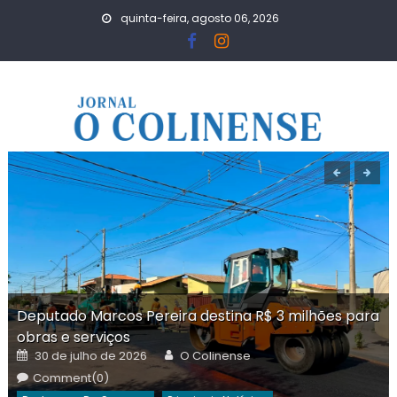
Skip
quinta-feira, agosto 06, 2026
to
content
Deputado Marcos Pereira destina R$ 3 milhões para
obras e serviços
Posted
Author
30 de julho de 2026
O Colinense
on
Comment(0)