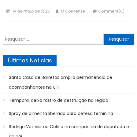
Posted
Author
14 de maio de 2026
O Colinense
Comment(0)
on
Pesquisar
por:
Últimas Noticias
Santa Casa de Barretos amplia permanência de
acompanhantes na UTI
Temporal deixa rastro de destruição na região
Spray de pimenta liberado para defesa feminina
Rodrigo Vaz visitou Colina na companhia de deputada e
do pai