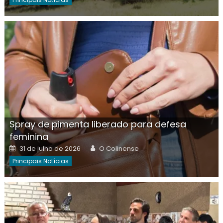
Spray de pimenta liberado para defesa
feminina
Posted
Author
31 de julho de 2026
O Colinense
on
Principais Notícias