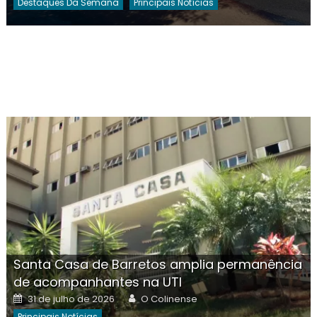
Destaques Da Semana
Principais Notícias
Santa Casa de Barretos amplia permanência
de acompanhantes na UTI
Posted
Author
31 de julho de 2026
O Colinense
on
Principais Notícias