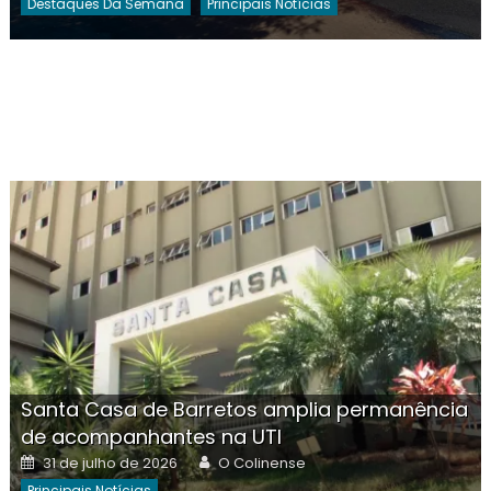
Destaques Da Semana
Principais Notícias
Santa Casa de Barretos amplia permanência
de acompanhantes na UTI
Posted
Author
31 de julho de 2026
O Colinense
on
Principais Notícias