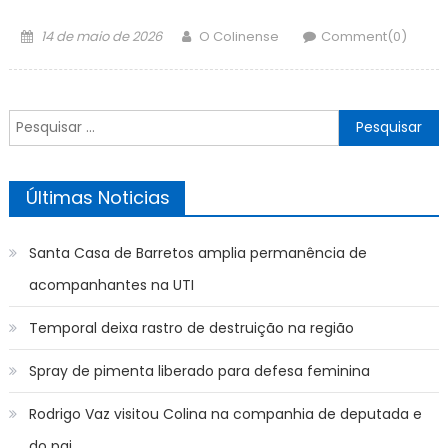
Posted
Author
14 de maio de 2026
O Colinense
Comment(0)
on
Pesquisar
por:
Últimas Noticias
Santa Casa de Barretos amplia permanência de
acompanhantes na UTI
Temporal deixa rastro de destruição na região
Spray de pimenta liberado para defesa feminina
Rodrigo Vaz visitou Colina na companhia de deputada e
do pai