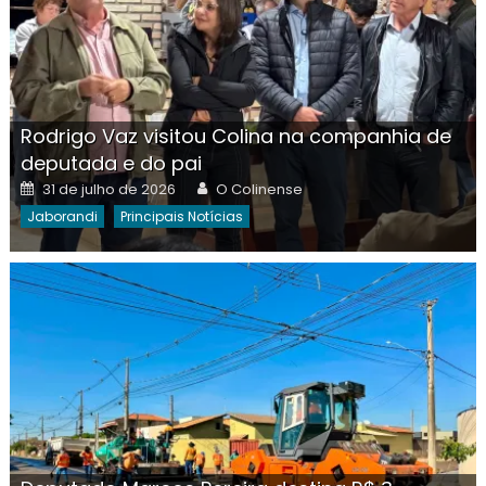
Rodrigo Vaz visitou Colina na companhia de
deputada e do pai
Posted
Author
31 de julho de 2026
O Colinense
on
Jaborandi
Principais Notícias