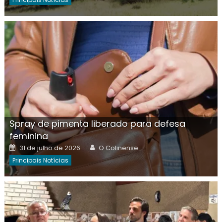
Spray de pimenta liberado para defesa
feminina
Posted
Author
31 de julho de 2026
O Colinense
on
Principais Notícias