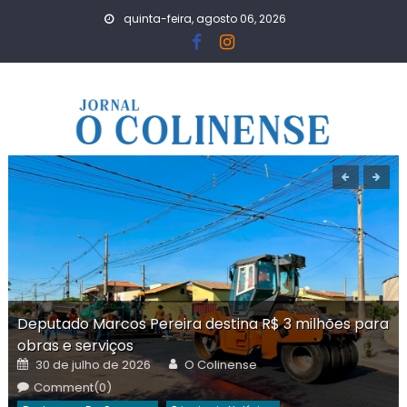
Skip
quinta-feira, agosto 06, 2026
to
content
Deputado Marcos Pereira destina R$ 3 milhões para
obras e serviços
Posted
Author
30 de julho de 2026
O Colinense
on
Comment(0)