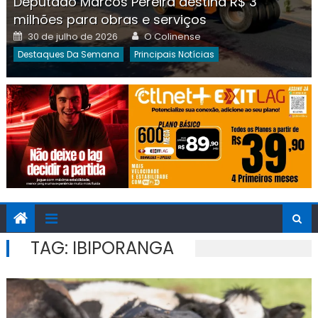
Deputado Marcos Pereira destina R$ 3
milhões para obras e serviços
Posted
Author
30 de julho de 2026
O Colinense
on
Destaques Da Semana
Principais Notícias
TAG:
IBIPORANGA