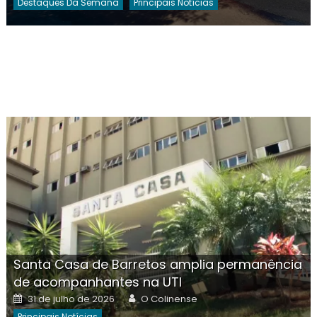
Destaques Da Semana
Principais Notícias
Santa Casa de Barretos amplia permanência
de acompanhantes na UTI
Posted
Author
31 de julho de 2026
O Colinense
on
Principais Notícias