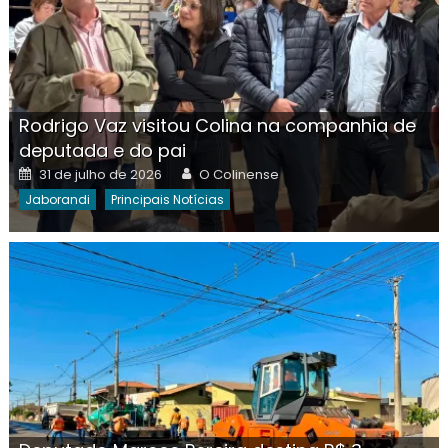
Rodrigo Vaz visitou Colina na companhia de
deputada e do pai
Posted
Author
31 de julho de 2026
O Colinense
on
Jaborandi
Principais Notícias