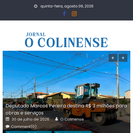
Skip
quinta-feira, agosto 06, 2026
to
content
Deputado Marcos Pereira destina R$ 3 milhões para
obras e serviços
Posted
Author
30 de julho de 2026
O Colinense
on
Comment(0)