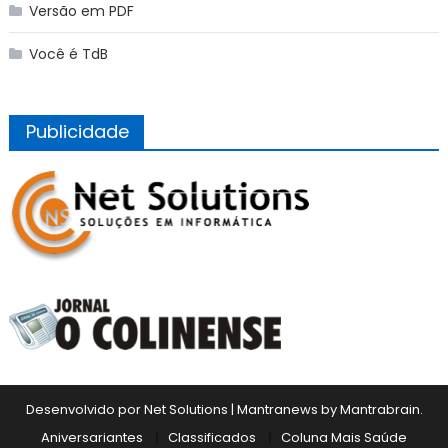
Versão em PDF
Você é TdB
Publicidade
Desenvolvido por Net Solutions
|
Mantranews by
Mantrabrain
.
Aniversariantes
Classificados
Coluna Mais Saúde