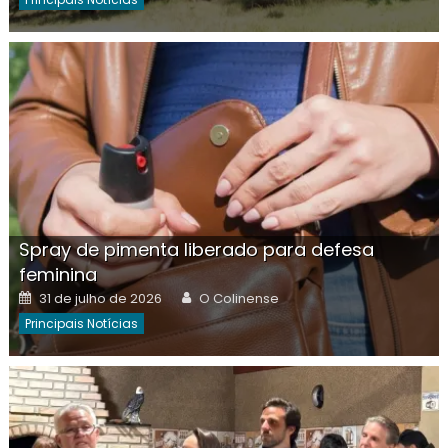
Spray de pimenta liberado para defesa
feminina
Posted
Author
31 de julho de 2026
O Colinense
on
Principais Notícias