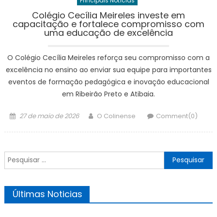
Principais Notícias
Colégio Cecília Meireles investe em
capacitação e fortalece compromisso com
uma educação de excelência
O Colégio Cecília Meireles reforça seu compromisso com a
excelência no ensino ao enviar sua equipe para importantes
eventos de formação pedagógica e inovação educacional
em Ribeirão Preto e Atibaia.
Posted
Author
27 de maio de 2026
O Colinense
Comment(0)
on
Pesquisar
por:
Últimas Noticias