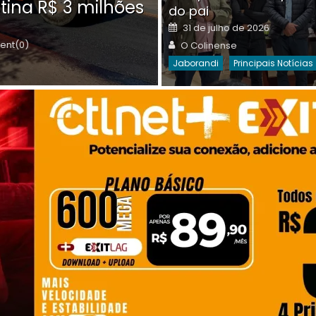
tina R$ 3 milhões
on
do pai
Destaques Da Semana
Princip
Posted
31 de julho de 2026
on
Author
nt(0)
O Colinense
Jaborandi
Principais Notícias