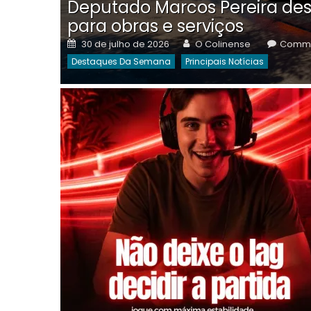
Deputado Marcos Pereira des
para obras e serviços
Posted
Author
30 de julho de 2026
O Colinense
Comme
on
Destaques Da Semana
Principais Notícias