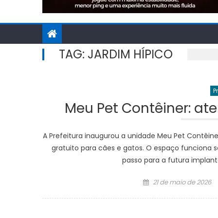
TAG:
JARDIM HÍPICO
P
Meu Pet Contêiner: ate
A Prefeitura inaugurou a unidade Meu Pet Contêin
gratuito para cães e gatos. O espaço funciona 
passo para a futura implan
Posted
21 de maio de 2026
on