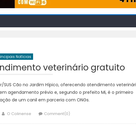
rincipais Notícias
ndimento veterinário gratuito
er/SUS Cão no Jardim Hípico, oferecendo atendimento veterinár
sem agendamento prévio e, segundo o prefeito Mi, é o primeiro
tação de um canil em parceria com ONGs.
Author
O Colinense
Comment(0)