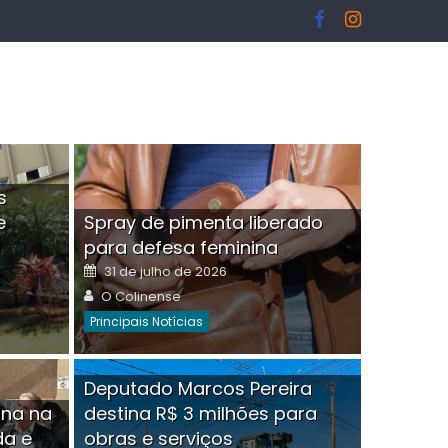
s
e
Spray de pimenta liberado
I
para defesa feminina
Posted
31 de julho de 2026
on
Author
O Colinense
Principais Notícias
ngelo Martins Tristão é
Deputado Marcos Pereira
ina na
destina R$ 3 milhões para
minoso mascarado
Empres
da e
obras e serviços
or
linense
Comment(0)