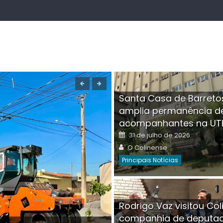
Santa Casa de Barreto
amplia permanência d
acompanhantes na UT
Posted
31 de julho de 2026
on
Author
O Colinense
Principais Notícias
Boutique na Av. Â
Rodrigo Vaz visitou Col
invadida por cri
companhia de deputa
Posted
Auth
30 de julho de 2026
O Co