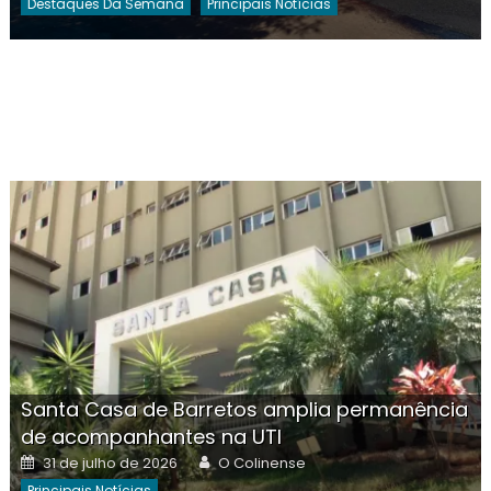
Destaques Da Semana
Principais Notícias
Santa Casa de Barretos amplia permanência
de acompanhantes na UTI
Posted
Author
31 de julho de 2026
O Colinense
on
Principais Notícias