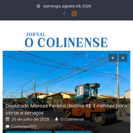
Skip
domingo, agosto 09, 2026
to
content
Deputado Marcos Pereira destina R$ 3 milhões para
obras e serviços
Posted
Author
30 de julho de 2026
O Colinense
on
Comment(0)