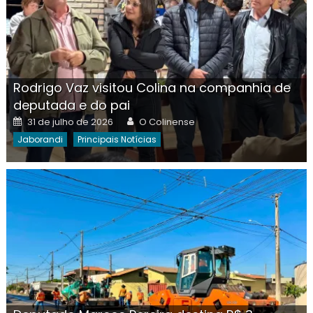
Rodrigo Vaz visitou Colina na companhia de
deputada e do pai
Posted
Author
31 de julho de 2026
O Colinense
on
Jaborandi
Principais Notícias