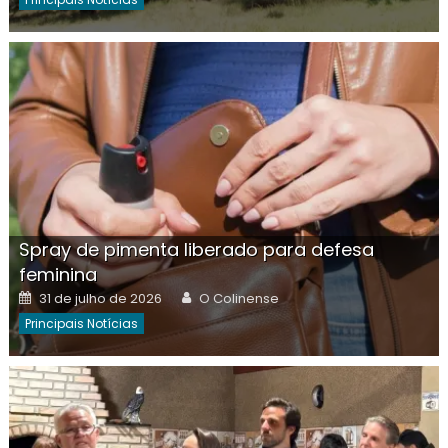
Spray de pimenta liberado para defesa
feminina
Posted
Author
31 de julho de 2026
O Colinense
on
Principais Notícias