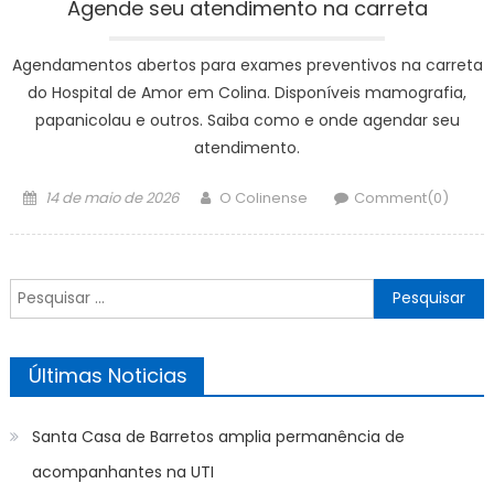
Agende seu atendimento na carreta
Agendamentos abertos para exames preventivos na carreta
do Hospital de Amor em Colina. Disponíveis mamografia,
papanicolau e outros. Saiba como e onde agendar seu
atendimento.
Posted
Author
14 de maio de 2026
O Colinense
Comment(0)
on
Pesquisar
por:
Últimas Noticias
Santa Casa de Barretos amplia permanência de
acompanhantes na UTI