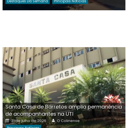
Destaques Da Semana
Principais Notícias
Santa Casa de Barretos amplia permanência
de acompanhantes na UTI
Posted
Author
31 de julho de 2026
O Colinense
on
Principais Notícias