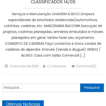
CLASSIFICADOS 14/05
Serviços e Manutenção LAVAGEM A SECO Limpeza
especializada de estofados residenciais/automotivos,
colchões, cadeiras, etc. MARCENARIA BACCHINI Execução de
projetos, cozinhas planejadas, armários embutidos e móveis
planejados em geral. Venha fazer seu orçamento.
CONSERTO DE CADEIRAS Faço consertos e troco cordas de
cadeiras de alpendre. Imóveis (Venda e Aluguel) VENDO /
ALUGO: Casa com Salão Comercial […]
Posted
Author
14 de maio de 2026
O Colinense
Comment(0)
on
Pesquisar
por:
Últimas Noticias