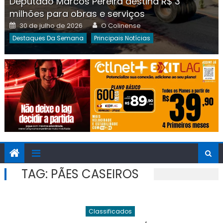
Deputado Marcos Pereira destina R$ 3
milhões para obras e serviços
Posted
Author
30 de julho de 2026
O Colinense
on
Destaques Da Semana
Principais Notícias
TAG:
PÃES CASEIROS
Classificados