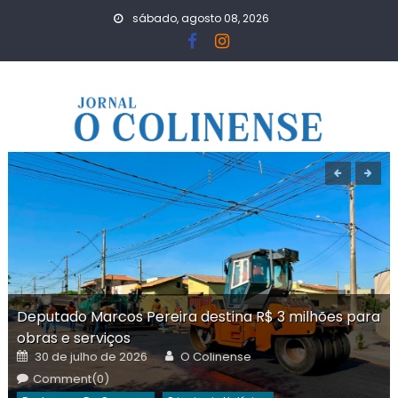
Skip
sábado, agosto 08, 2026
to
content
Deputado Marcos Pereira destina R$ 3 milhões para
obras e serviços
Posted
Author
30 de julho de 2026
O Colinense
on
Comment(0)