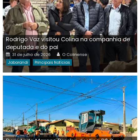
Rodrigo Vaz visitou Colina na companhia de
deputada e do pai
Posted
Author
31 de julho de 2026
O Colinense
on
Jaborandi
Principais Notícias