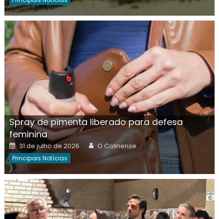
Spray de pimenta liberado para defesa
feminina
Posted
Author
31 de julho de 2026
O Colinense
on
Principais Notícias