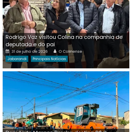
Rodrigo Vaz visitou Colina na companhia de
deputada e do pai
Posted
Author
31 de julho de 2026
O Colinense
on
Jaborandi
Principais Notícias