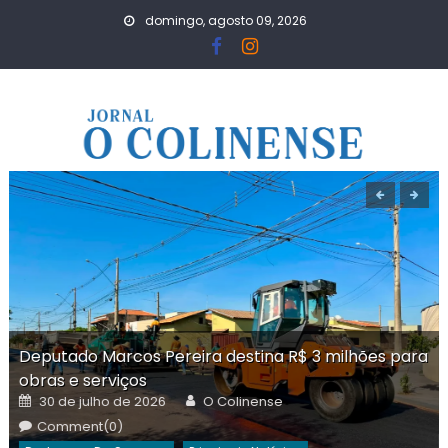
Skip
domingo, agosto 09, 2026
to
content
Deputado Marcos Pereira destina R$ 3 milhões para
obras e serviços
Posted
Author
30 de julho de 2026
O Colinense
on
Comment(0)