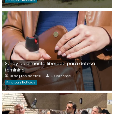
Spray de pimenta liberado para defesa
feminina
Posted
Author
31 de julho de 2026
O Colinense
on
Principais Notícias