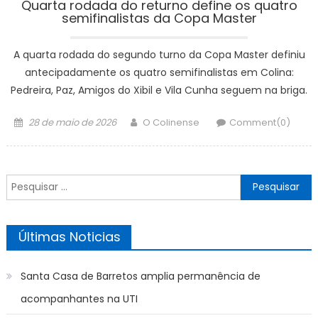
Quarta rodada do returno define os quatro
semifinalistas da Copa Master
A quarta rodada do segundo turno da Copa Master definiu
antecipadamente os quatro semifinalistas em Colina:
Pedreira, Paz, Amigos do Xibil e Vila Cunha seguem na briga.
Posted
Author
28 de maio de 2026
O Colinense
Comment(0)
on
Pesquisar
por:
Últimas Noticias
Santa Casa de Barretos amplia permanência de
acompanhantes na UTI