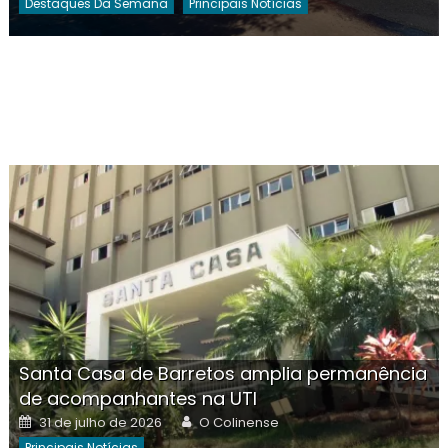
Destaques Da Semana
Principais Notícias
Santa Casa de Barretos amplia permanência
de acompanhantes na UTI
Posted
Author
31 de julho de 2026
O Colinense
on
Principais Notícias