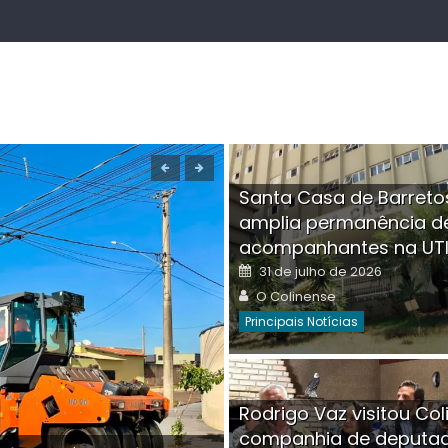
Santa Casa de Barreto
amplia permanência d
acompanhantes na UT
Posted
31 de julho de 2026
on
Author
O Colinense
Principais Notícias
Boutique na Av. Â
Rodrigo Vaz visitou Col
invadida por cri
companhia de deputa
Posted
Auth
30 de julho de 2026
O Co