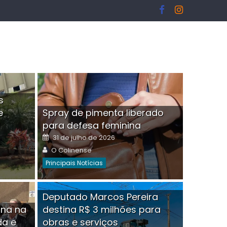
s
e
Spray de pimenta liberado
I
para defesa feminina
Posted
31 de julho de 2026
on
Author
O Colinense
Principais Notícias
ngelo Martins Tristão é
Deputado Marcos Pereira
ina na
destina R$ 3 milhões para
minoso mascarado
Empres
da e
obras e serviços
or
linense
Comment(0)