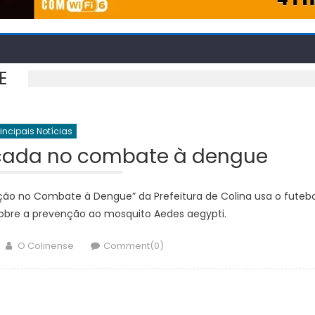
E
rincipais Notícias
cada no combate à dengue
ão no Combate à Dengue” da Prefeitura de Colina usa o futebo
obre a prevenção ao mosquito Aedes aegypti.
Author
O Colinense
Comment(0)