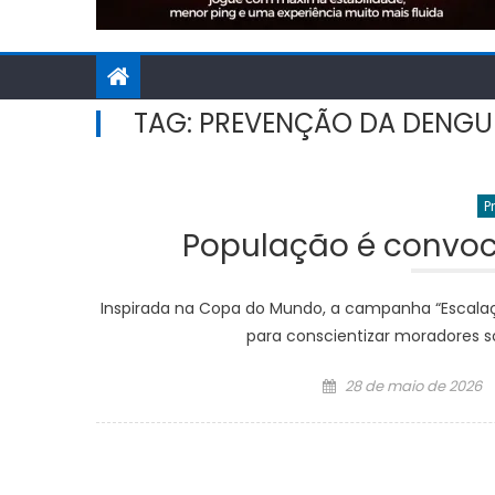
TAG:
PREVENÇÃO DA DENGU
P
População é convo
Inspirada na Copa do Mundo, a campanha “Escalaç
para conscientizar moradores s
Posted
28 de maio de 2026
on