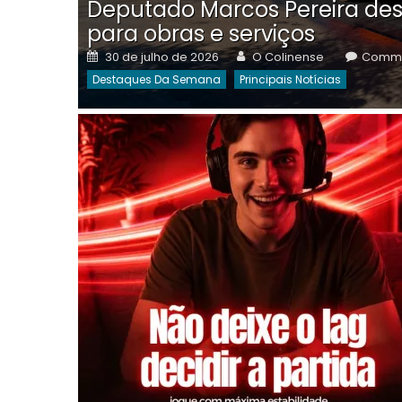
Deputado Marcos Pereira des
para obras e serviços
Posted
Author
30 de julho de 2026
O Colinense
Comme
on
Destaques Da Semana
Principais Notícias