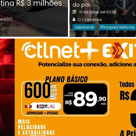
tina R$ 3 milhões
on
do pai
Destaques Da Semana
Princip
Posted
31 de julho de 2026
on
Author
nt(0)
O Colinense
Jaborandi
Principais Notícias