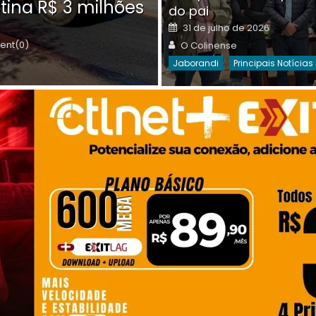
tina R$ 3 milhões
on
do pai
Destaques Da Semana
Princip
Posted
31 de julho de 2026
on
Author
nt(0)
O Colinense
Jaborandi
Principais Notícias