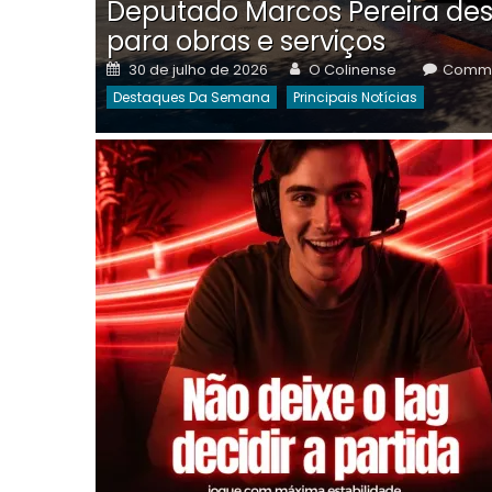
Deputado Marcos Pereira des
para obras e serviços
Posted
Author
30 de julho de 2026
O Colinense
Comme
on
Destaques Da Semana
Principais Notícias