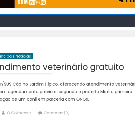
rincipais Notícias
ndimento veterinário gratuito
er/SUS Cão no Jardim Hípico, oferecendo atendimento veterinár
sem agendamento prévio e, segundo o prefeito Mi, é o primeiro
tação de um canil em parceria com ONGs.
Author
O Colinense
Comment(0)