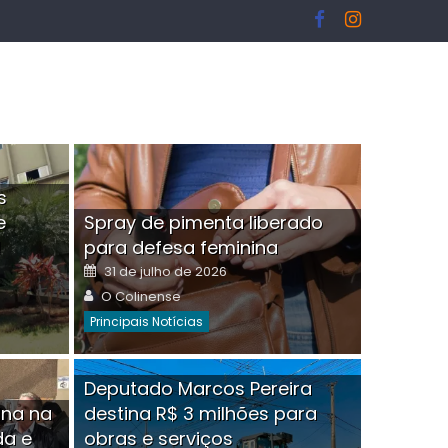
s
e
Spray de pimenta liberado
I
para defesa feminina
Posted
31 de julho de 2026
on
Author
O Colinense
Principais Notícias
ngelo Martins Tristão é
Deputado Marcos Pereira
ina na
destina R$ 3 milhões para
minoso mascarado
Empres
da e
obras e serviços
or
linense
Comment(0)