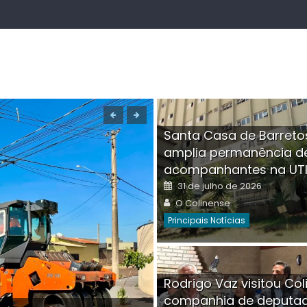
Santa Casa de Barreto
amplia permanência d
acompanhantes na UT
Posted
31 de julho de 2026
on
Author
O Colinense
Principais Notícias
Boutique na Av. Â
Rodrigo Vaz visitou Col
invadida por cri
companhia de deputa
Posted
Auth
30 de julho de 2026
O Co