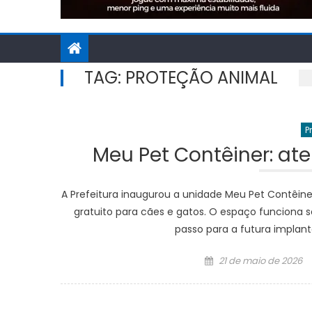
TAG:
PROTEÇÃO ANIMAL
P
Meu Pet Contêiner: ate
A Prefeitura inaugurou a unidade Meu Pet Contêin
gratuito para cães e gatos. O espaço funciona 
passo para a futura implan
Posted
21 de maio de 2026
on