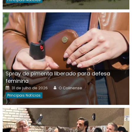
Spray de pimenta liberado para defesa
feminina
Posted
Author
31 de julho de 2026
O Colinense
on
Principais Notícias