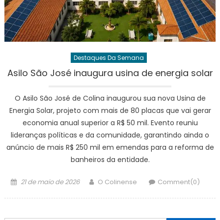
Destaques Da Semana
Asilo São José inaugura usina de energia solar
O Asilo São José de Colina inaugurou sua nova Usina de
Energia Solar, projeto com mais de 80 placas que vai gerar
economia anual superior a R$ 50 mil. Evento reuniu
lideranças políticas e da comunidade, garantindo ainda o
anúncio de mais R$ 250 mil em emendas para a reforma de
banheiros da entidade.
Posted
Author
21 de maio de 2026
O Colinense
Comment(0)
on