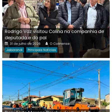
Rodrigo Vaz visitou Colina na companhia de
deputada e do pai
Posted
Author
31 de julho de 2026
O Colinense
on
Jaborandi
Principais Notícias