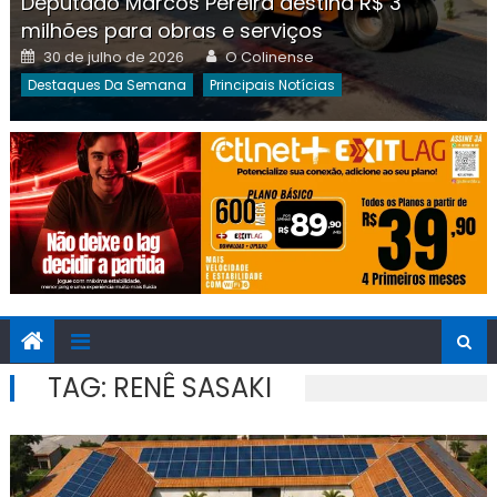
Deputado Marcos Pereira destina R$ 3
milhões para obras e serviços
Posted
Author
30 de julho de 2026
O Colinense
on
Destaques Da Semana
Principais Notícias
TAG:
RENÊ SASAKI