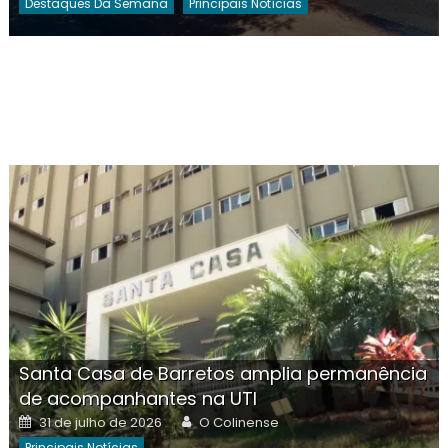
Destaques Da Semana
Principais Notícias
Santa Casa de Barretos amplia permanência
de acompanhantes na UTI
Posted
Author
31 de julho de 2026
O Colinense
on
Principais Notícias