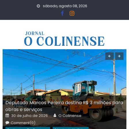
Skip
sábado, agosto 08, 2026
to
content
Deputado Marcos Pereira destina R$ 3 milhões para
obras e serviços
Posted
Author
30 de julho de 2026
O Colinense
on
Comment(0)